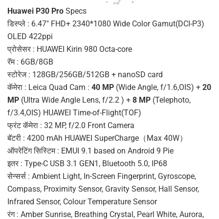
Huawei P30 Pro
Specs
डिस्प्ले : 6.47″ FHD+ 2340*1080 Wide Color Gamut(DCI-P3)
OLED 422ppi
प्रोसेसर : HUAWEI Kirin 980 Octa-core
रॅम : 6GB/8GB
स्टोरेज : 128GB/256GB/512GB + nanoSD card
कॅमेरा : Leica Quad Cam :
40 MP
(Wide Angle, f/1.6,OIS) +
20
MP
(Ultra Wide Angle Lens, f/2.2 ) +
8 MP
(Telephoto,
f/3.4,OIS) HUAWEI Time-of-Flight(TOF)
फ्रंट कॅमेरा : 32 MP, f/2.0 Front Camera
बॅटरी : 4200 mAh HUAWEI SuperCharge（Max 40W）
ऑपरेटिंग सिस्टिम : EMUI 9.1 based on Android 9 Pie
इतर : Type-C USB 3.1 GEN1, Bluetooth 5.0, IP68
सेन्सर्स : Ambient Light, In-Screen Fingerprint, Gyroscope,
Compass, Proximity Sensor, Gravity Sensor, Hall Sensor,
Infrared Sensor, Colour Temperature Sensor
रंग : Amber Sunrise, Breathing Crystal, Pearl White, Aurora,