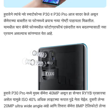
हुवावेने त्यांचे नवे स्मार्टफोन्स P30 व P30 Pro आज सादर केले असून
कॅमेराच्या बाबतीत या फोनमध्ये बर्‍याच नव्या गोष्टी पाहायला मिळतील.
यामधील चार कॅमेरे फोनमधील फोटोग्राफीचं एकंदरीत रूप बदलण्यासाठी नवा
प्रयत्न असल्याच सांगण्यात येत आहे.
हुवावे P30 Pro मध्ये मुख्य कॅमेरा 40MP असून हा सेन्सर RYYB प्रकारचा
असेल यामुळे ISO 40% अधिक लाइटच्या रूपात पुढे नेता येईल. दुसरी लेन्स
20MP ultra wide angle आहे आणि तिसरा कॅमेरा 8MP टेलिफोटो लेन्स