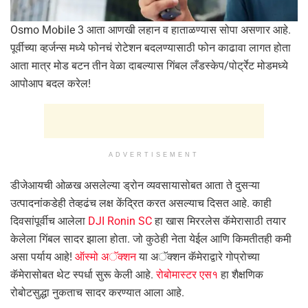
Osmo Mobile 3 आता आणखी लहान व हाताळण्यास सोपा असणार आहे.
पूर्वीच्या व्हर्जन्स मध्ये फोनचं रोटेशन बदलण्यासाठी फोन काढावा लागत होता
आता मात्र मोड बटन तीन वेळा दाबल्यास गिंबल लँडस्केप/पोर्ट्रेट मोडमध्ये
आपोआप बदल करेल!
ADVERTISEMENT
डीजेआयची ओळख असलेल्या ड्रोन व्यवसायासोबत आता ते दुसऱ्या
उत्पादनांकडेही तेव्हढंच लक्ष केंद्रित करत असल्याच दिसत आहे. काही
दिवसांपूर्वीच आलेला
DJI Ronin SC
हा खास मिररलेस कॅमेरासाठी तयार
केलेला गिंबल सादर झाला होता. जो कुठेही नेता येईल आणि किमतीतही कमी
असा पर्याय आहे!
ऑस्मो अॅक्शन
या अॅक्शन कॅमेराद्वारे गोप्रोच्या
कॅमेरासोबत थेट स्पर्धा सुरू केली आहे.
रोबोमास्टर एस१
हा शैक्षणिक
रोबोटसुद्धा नुकताच सादर करण्यात आला आहे.