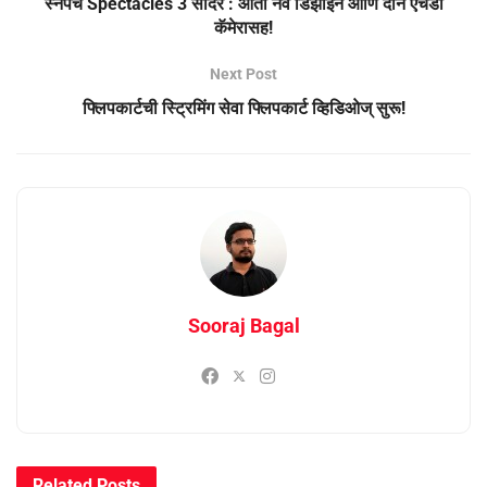
स्नॅपचे Spectacles 3 सादर : आता नवं डिझाईन आणि दोन एचडी
कॅमेरासह!
Next Post
फ्लिपकार्टची स्ट्रिमिंग सेवा फ्लिपकार्ट व्हिडिओज् सुरू!
Sooraj Bagal
Related
Posts