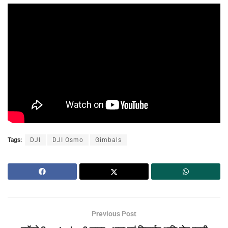
Tags:
DJI
DJI Osmo
Gimbals
Previous Post