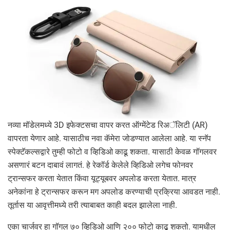
नव्या मॉडेलमध्ये 3D इफेक्टसचा वापर करत ऑग्मेंटेड रिअॅलिटी (AR)
वापरता येणार आहे. यासाठीच नवा कॅमेरा जोडण्यात आलेला आहे. या स्नॅप
स्पेक्टॅकल्सद्वारे तुम्ही फोटो व व्हिडिओ काढू शकता. यासाठी केवळ गॉगलवर
असणारं बटन दाबावं लागतं. हे रेकॉर्ड केलेले व्हिडिओ लगेच फोनवर
ट्रान्सफर करता येतात किंवा यूट्यूबवर अपलोड करता येतात. मात्र
अनेकांना हे ट्रान्सफर करून मग अपलोड करण्याची प्रक्रिया आवडत नाही.
तूर्तास या आवृत्तीमध्ये तरी त्याबाबत काही बदल झालेला नाही.
एका चार्जवर हा गॉगल ७० व्हिडिओ आणि २०० फोटो काढू शकतो. यामधील