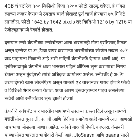
4GB चं स्टोरेज १०० व्हिडिओ किंवा १२०० फोटो साठवू शकेल. हे गॉगल
त्याच्या कव्हर केसमध्ये ठेवताच चार्ज होतात! पूर्ण चार्ज होण्यास ७५ मिनिटे
लागतील. फोटो 1642 by 1642 pixels तर व्हिडिओ 1216 by 1216 या
रेजोल्यूशनमध्ये रेकॉर्ड होतात.
दरम्यान स्नॅप कंपनीच्या स्नॅपचॅटला आता भारतातही मोठा प्रतिसाद मिळत
असून दररोज या अॅपचा वापर करणाऱ्या भारतीयांच्या संख्येत तब्बल ४०%
वाढ पाहायला मिळाली आहे अशी माहिती कंपनीतर्फे देण्यात आली आहे! या
प्रतिसादामुळे कंपनीने आता भारतात पहिलं ऑफिस सुरू करण्याचा निर्णय
घेतला असून मुंबईमध्ये त्यांचं अधिकृत कार्यालय असेल. स्नॅपचॅट हे अॅप
तरुणाईमध्ये खास लोकप्रिय असून यामध्ये २४ तासानंतर गायब होणारे फोटो
व व्हिडिओ शेयर करता येतात. आता आपण इंस्टाग्रामवर पाहत असलेल्या
स्टोरी आधी स्नॅपचॅटवर सुरू झाली होत्या!
कंपनीने स्नॅपचॅट चार भारतीय भाषांमध्ये उपलब्ध करून दिलं असून यामध्ये
मराठी
सोबत गुजराती, पंजाबी आणि हिंदीचा समावेश आहे! यामध्ये आता आणखी
पाच भाषा जोडल्या जाणार आहेत. स्नॅपने याआधी पेप्सी, वनप्लस, कॅडबरी
यांच्यासोबत भारतात भागीदारी केली आहे. JioSaavn आणि gaana साठी