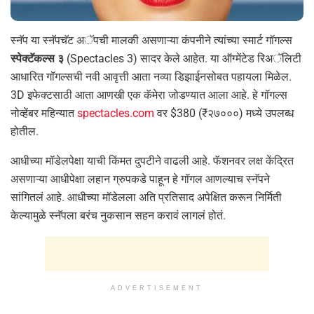
स्नॅप या स्नॅपचॅट अॅपची मालकी असणाऱ्या कंपनीने त्यांच्या स्मार्ट गॉगल्स
स्पेक्टॅकल्स ३
(Spectacles 3) सादर केले आहेत. या ऑग्मेंटेड रिअॅलिटी
आधारित गॉगल्सची नवी आवृत्ती आता नव्या डिझाईनसोबत पहायला मिळेल.
3D इफेक्टसाठी आता आणखी एक कॅमेरा जोडण्यात आला आहे. हे गॉगल्स
नोव्हेंबर महिन्यात
spectacles.com
वर $380 (₹२७०००) मध्ये उपलब्ध
होतील.
आधीच्या मॉडेलपेक्षा याची किंमत दुपटीने वाढली आहे. फॅशनवर लक्ष केंद्रित
असणाऱ्या आधीपेक्षा लहान ग्रुपकडे पाहून हे गॉगल आणल्याच स्नॅपने
सांगितलं आहे. आधीच्या मॉडेलला अति प्रतिसाद अपेक्षित करून निर्मिती
केल्यामुळे स्नॅपला बरंच नुकसान सहन करावं लागलं होतं.
ADVERTISEMENT