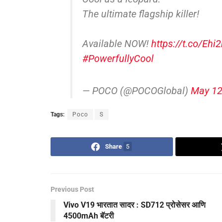
The ultimate flagship killer!
Available NOW!
https://t.co/Ehi
#PowerfullyCool
— POCO (@POCOGlobal)
May 12
Tags:
Poco
S
Share
5
Previous Post
Vivo V19 भारतात सादर : SD712 प्रोसेसर आणि
4500mAh बॅटरी