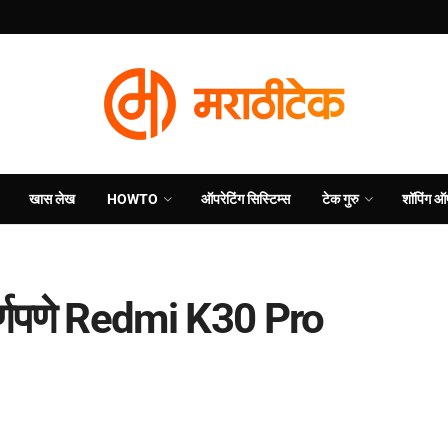
खास लेख
HOWTO
ऑपरेटिंग सिस्टिम्स
टेक गुरु
शॉपिंग ऑ
र्णपणे Redmi K30 Pro