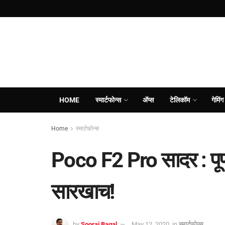
HOME
स्मार्टफोन्स
ॲप्स
टेलिकॉम
गेमिंग
Home
स्मार्टफोन्स
Poco F2 Pro सादर : पू
सारखाच!
by
Sooraj Bagal
May 12, 2020
in
स्मार्टफोन्स