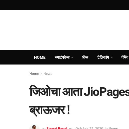
HOME
स्मार्टफोन्स
ॲप्स
टेलिकॉम
गेमिंग
Home
News
जिओचा आता JioPages ना
ब्राऊजर !
by
Sooraj Bagal
October 22, 2020
in
News