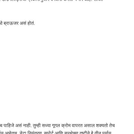
ओ ब्राऊजर असं होतं.
पाहिजे असं नाही. तुम्ही सध्या गूगल क्रोम वापरत असाल शक्यतो तेच
आहेतच. डेटा नियंत्रण, सपोर्ट आणि सुरक्षेच्या दृष्टीने हे तीन पर्याय