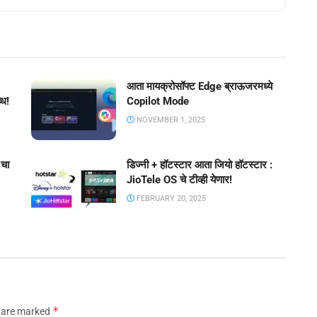
आता मायक्रोसॉफ्ट Edge ब्राऊजरमध्ये
्ध!
Copilot Mode
NOVEMBER 1, 2025
ःचा
डिज्नी + हॉटस्टार आता जियो हॉटस्टार :
JioTele OS चे टीव्ही येणार!
FEBRUARY 20, 2025
*
s are marked