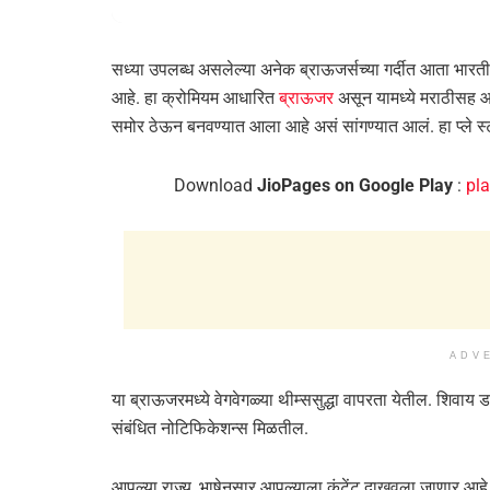
सध्या उपलब्ध असलेल्या अनेक ब्राऊजर्सच्या गर्दीत आता भा
आहे. हा क्रोमियम आधारित
ब्राऊजर
असून यामध्ये मराठीसह आठ 
समोर ठेऊन बनवण्यात आला आहे असं सांगण्यात आलं. हा प्ले 
Download
JioPages on Google Play
:
pl
ADV
या ब्राऊजरमध्ये वेगवेगळ्या थीम्ससुद्धा वापरता येतील. शिवाय
संबंधित नोटिफिकेशन्स मिळतील.
आपल्या राज्य, भाषेनुसार आपल्याला कंटेंट दाखवला जाणार आहे