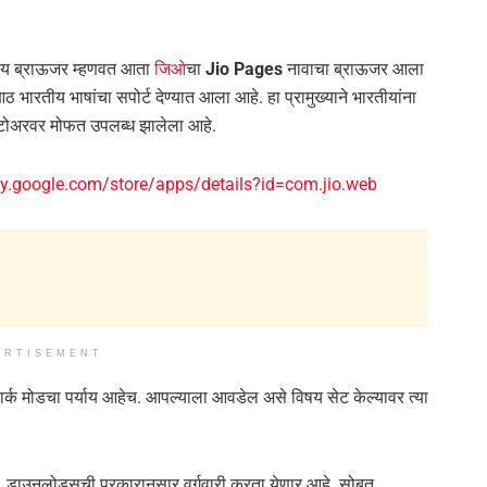
रतीय ब्राऊजर म्हणवत आता
जिओ
चा
Jio Pages
नावाचा ब्राऊजर आला
भारतीय भाषांचा सपोर्ट देण्यात आला आहे. हा प्रामुख्याने भारतीयांना
स्टोअरवर मोफत उपलब्ध झालेला आहे.
ay.google.com/store/apps/details?id=com.jio.web
ERTISEMENT
 डार्क मोडचा पर्याय आहेच. आपल्याला आवडेल असे विषय सेट केल्यावर त्या
. डाउनलोड्सची प्रकारानुसार वर्गवारी करता येणार आहे. सोबत