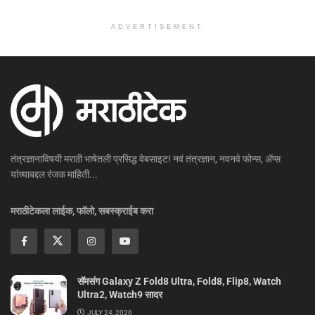
ADVERTISEMENT
तंत्रज्ञानाविषयी मराठी भाषेतली प्रसिद्ध वेबसाइट! नवं तंत्रज्ञान, नवनवे फोन्स, ॲप्स
यांच्याबद्दल रंजक माहिती...
मराठीटेकला लाईक, फॉलो, सबस्क्राईब करा
सॅमसंग Galaxy Z Fold8 Ultra, Fold8, Flip8, Watch
Ultra2, Watch9 सादर
JULY 24, 2026