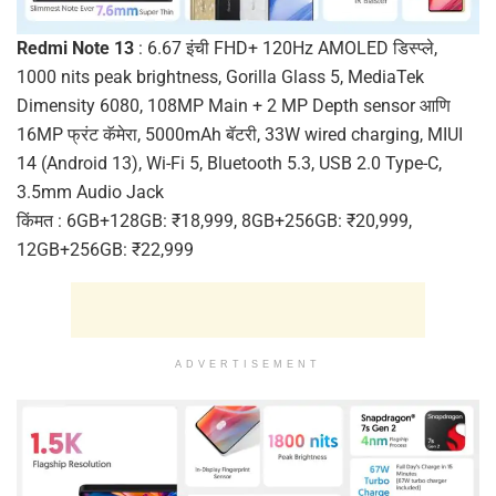
Redmi Note 13
: 6.67 इंची FHD+ 120Hz AMOLED डिस्प्ले,
1000 nits peak brightness, Gorilla Glass 5, MediaTek
Dimensity 6080, 108MP Main + 2 MP Depth sensor आणि
16MP फ्रंट कॅमेरा, 5000mAh बॅटरी, 33W wired charging, MIUI
14 (Android 13), Wi-Fi 5, Bluetooth 5.3, USB 2.0 Type-C,
3.5mm Audio Jack
किंमत : 6GB+128GB: ₹18,999, 8GB+256GB: ₹20,999,
12GB+256GB: ₹22,999
ADVERTISEMENT