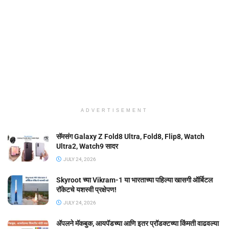
ADVERTISEMENT
सॅमसंग Galaxy Z Fold8 Ultra, Fold8, Flip8, Watch
Ultra2, Watch9 सादर
JULY 24, 2026
Skyroot च्या Vikram-1 या भारताच्या पहिल्या खासगी ऑर्बिटल
रॉकेटचे यशस्वी प्रक्षेपण!
JULY 24, 2026
ॲपलने मॅकबुक, आयपॅडच्या आणि इतर प्रॉडक्टच्या किंमती वाढवल्या