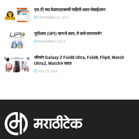
एस.टी.च्या वेळापत्रकाची माहिती आता मोबाईलवर
SEPTEMBER 25, 2012
यूपीआय (UPI) म्हणजे काय, ते कसे वापरायचे?
NOVEMBER 4, 2016
सॅमसंग Galaxy Z Fold8 Ultra, Fold8, Flip8, Watch
Ultra2, Watch9 सादर
JULY 24, 2026