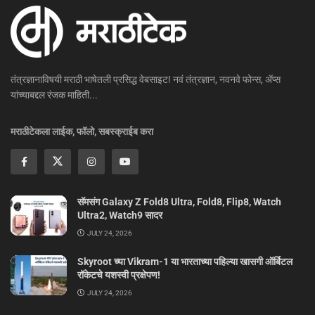
तंत्रज्ञानाविषयी मराठी भाषेतली प्रसिद्ध वेबसाइट! नवं तंत्रज्ञान, नवनवे फोन्स, ॲप्स
यांच्याबद्दल रंजक माहिती...
मराठीटेकला लाईक, फॉलो, सबस्क्राईब करा
सॅमसंग Galaxy Z Fold8 Ultra, Fold8, Flip8, Watch
Ultra2, Watch9 सादर
JULY 24, 2026
Skyroot च्या Vikram-1 या भारताच्या पहिल्या खासगी ऑर्बिटल
रॉकेटचे यशस्वी प्रक्षेपण!
JULY 24, 2026