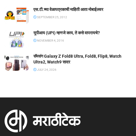
एस.टी.च्या वेळापत्रकाची माहिती आता मोबाईलवर
SEPTEMBER 25, 2012
यूपीआय (UPI) म्हणजे काय, ते कसे वापरायचे?
NOVEMBER 4, 2016
सॅमसंग Galaxy Z Fold8 Ultra, Fold8, Flip8, Watch
Ultra2, Watch9 सादर
JULY 24, 2026