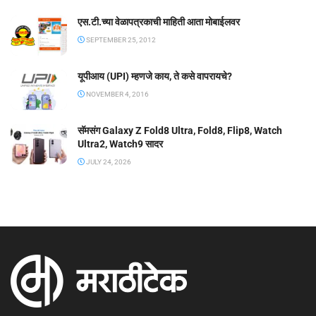
एस.टी.च्या वेळापत्रकाची माहिती आता मोबाईलवर
SEPTEMBER 25, 2012
यूपीआय (UPI) म्हणजे काय, ते कसे वापरायचे?
NOVEMBER 4, 2016
सॅमसंग Galaxy Z Fold8 Ultra, Fold8, Flip8, Watch
Ultra2, Watch9 सादर
JULY 24, 2026