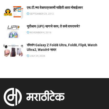
एस.टी.च्या वेळापत्रकाची माहिती आता मोबाईलवर
SEPTEMBER 25, 2012
यूपीआय (UPI) म्हणजे काय, ते कसे वापरायचे?
NOVEMBER 4, 2016
सॅमसंग Galaxy Z Fold8 Ultra, Fold8, Flip8, Watch
Ultra2, Watch9 सादर
JULY 24, 2026