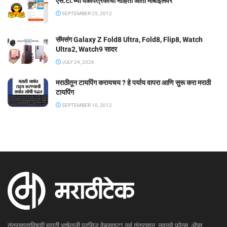
एस.टी.च्या वेळापत्रकाची माहिती आता मोबाईलवर
SEPTEMBER 25, 2012
सॅमसंग Galaxy Z Fold8 Ultra, Fold8, Flip8, Watch
Ultra2, Watch9 सादर
JULY 24, 2026
मराठीतून टायपिंग करायचय ? हे पर्याय वापरा आणि सुरू करा मराठी
टायपिंग
SEPTEMBER 10, 2012
तंत्रज्ञानाविषयी मराठी भाषेतली प्रसिद्ध वेबसाइट! नवं तंत्रज्ञान, नवनवे फोन्स, ॲप्स