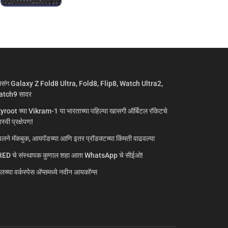
मसंग Galaxy Z Fold8 Ultra, Fold8, Flip8, Watch Ultra2,
tch9 सादर
yroot च्या Vikram-1 या भारताच्या पहिल्या खासगी ऑर्बिटल रॉकेटचे
्वी प्रक्षेपण!
लने मॅकबुक, आयपॅडच्या आणि इतर प्रॉडक्टच्या किंमती वाढवल्या
ED चे संस्थापक कुणाल शहा आता WhatsApp चे सीईओ!
गलच्या वर्कस्पेस अ‍ॅप्समध्ये नवीन आयकॉन्स