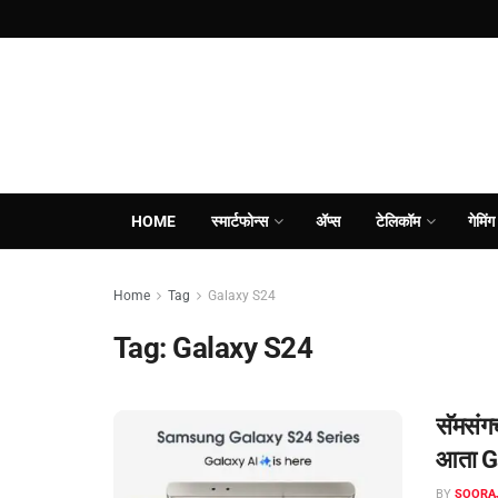
HOME
स्मार्टफोन्स
ॲप्स
टेलिकॉम
गेमिंग
Home
Tag
Galaxy S24
Tag:
Galaxy S24
सॅमसं
आता G
BY
SOORA