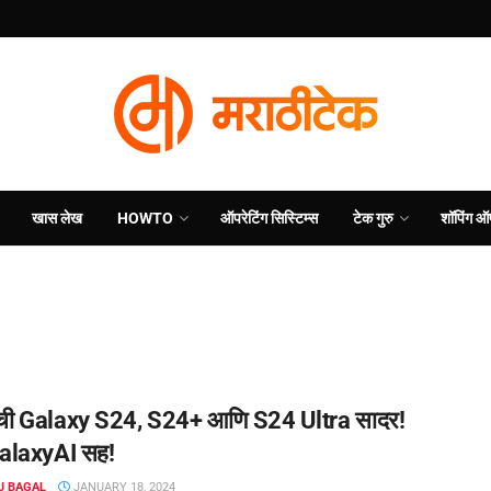
खास लेख
HOWTO
ऑपरेटिंग सिस्टिम्स
टेक गुरु
शॉपिंग ऑ
गची Galaxy S24, S24+ आणि S24 Ultra सादर!
alaxyAI सह!
J BAGAL
JANUARY 18, 2024