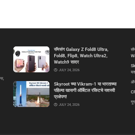
सॅमसंग Galaxy Z Fold8 Ultra,
सॅ
Fold8, Flip8, Watch Ultra2,
Wa
Watch9 सादर
Sk
JULY 24, 2026
यशस
्स,
ॲप
Skyroot च्या Vikram-1 या भारताच्या
पहिल्या खासगी ऑर्बिटल रॉकेटचे यशस्वी
CR
प्रक्षेपण!
गू
JULY 24, 2026