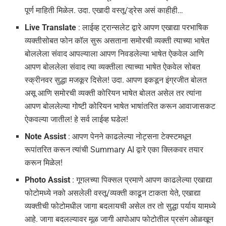
पूर्ण माहिती मिळेल. उदा. एखादी वस्तू/ड्रेस असं काहीही…
Live Translate
: लाईव्ह ट्रान्सलेट द्वारे आपण एखाद्या परभाषिक
व्यक्तीसोबत फोन कॉल सुरू असताना समोरची व्यक्ती त्याच्या भाषेत
बोललेला संवाद आपल्याला आपण निवडलेल्या भाषेत ऐकवेल आणि
आपण बोललेला संवाद त्या व्यक्तीला त्याच्या भाषेत ऐकवेल सोबत
स्क्रीनवर सुद्धा मजकूर दिसेल! उदा. आपण इकडून इंग्रजीत बोलत
असू आणि समोरची व्यक्ती कोरियन भाषेत बोलत असेल तर त्यांना
आपण बोललेल्या गोष्टी कोरियन भाषेत भाषांतरित करून आवाजासकट
ऐकवल्या जातील! हे सर्व लाईव्ह घडेल!
Note Assist
: आपण पेनने काढलेल्या नोट्सना टेक्स्टमधून
रूपांतरित करून त्यांची Summary AI द्वारे एका क्लिकवर तयार
करून मिळेल!
Photo Assist
: गूगलच्या पिक्सल प्रमाणे आपण काढलेल्या एखाद्या
फोटोमध्ये नको असलेली वस्तू/व्यक्ती काढून टाकता येते, एखाद्या
व्यक्तीची फोटोमधील जागा बदलायची असेल तर तो सुद्धा पर्याय यामध्ये
आहे. जागा बदलल्यावर मूळ जागी आपोआप फोटोतील प्रसंग ओळखून