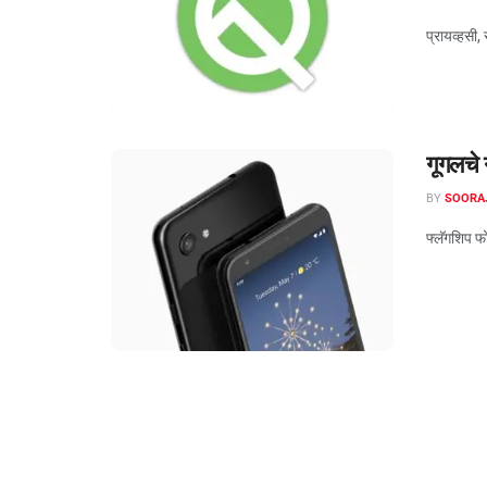
प्रायव्हसी,
गूगलचे 
BY
SOORA
फ्लॅगशिप फो