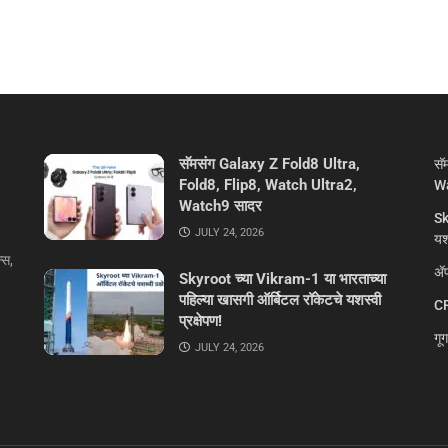
सॅमसंग Galaxy Z Fold8 Ultra,
सॅ
Fold8, Flip8, Watch Ultra2,
Wa
Watch9 सादर
Sk
JULY 24, 2026
यशस
्स,
ॲप
Skyroot च्या Vikram-1 या भारताच्या
पहिल्या खासगी ऑर्बिटल रॉकेटचे यशस्वी
CR
प्रक्षेपण!
गू
JULY 24, 2026