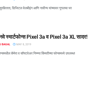
 सुरक्षितता, डिजिटल वेलबीइंग आणि नावीन्य यांच्यावर गूगलचा भर
नवे स्मार्टफोन्स Pixel 3a व Pixel 3a XL सादर!
J BAGAL
MAY 8, 2019
न्समधील कॅमेरा व सॉफ्टवेअर निम्म्या किंमतीच्या फोन्समध्ये उपलब्ध!