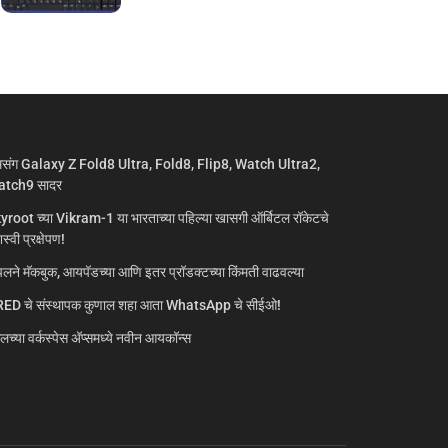
मसंग Galaxy Z Fold8 Ultra, Fold8, Flip8, Watch Ultra2,
tch9 सादर
yroot च्या Vikram-1 या भारताच्या पहिल्या खासगी ऑर्बिटल रॉकेटचे
्वी प्रक्षेपण!
लने मॅकबुक, आयपॅडच्या आणि इतर प्रॉडक्टच्या किंमती वाढवल्या
ED चे संस्थापक कुणाल शहा आता WhatsApp चे सीईओ!
गलच्या वर्कस्पेस अ‍ॅप्समध्ये नवीन आयकॉन्स