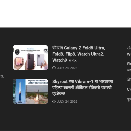
सॅमसंग Galaxy Z Fold8 Ultra,
सॅ
Fold8, Flip8, Watch Ultra2,
Wa
Watch9 सादर
Sk
JULY 24, 2026
यशस
्स,
ॲप
Skyroot च्या Vikram-1 या भारताच्या
पहिल्या खासगी ऑर्बिटल रॉकेटचे यशस्वी
CR
प्रक्षेपण!
गू
JULY 24, 2026