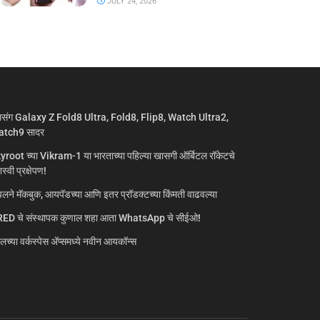
JULY 24, 2026
मसंग Galaxy Z Fold8 Ultra, Fold8, Flip8, Watch Ultra2,
tch9 सादर
yroot च्या Vikram-1 या भारताच्या पहिल्या खासगी ऑर्बिटल रॉकेटचे
्वी प्रक्षेपण!
लने मॅकबुक, आयपॅडच्या आणि इतर प्रॉडक्टच्या किंमती वाढवल्या
ED चे संस्थापक कुणाल शहा आता WhatsApp चे सीईओ!
गलच्या वर्कस्पेस अ‍ॅप्समध्ये नवीन आयकॉन्स