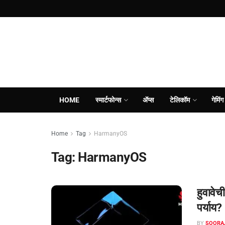
HOME
स्मार्टफोन्स
ॲप्स
टेलिकॉम
गेमिंग
Home
Tag
HarmanyOS
Tag:
HarmanyOS
हुवावेच
पर्याय?
BY
SOORA