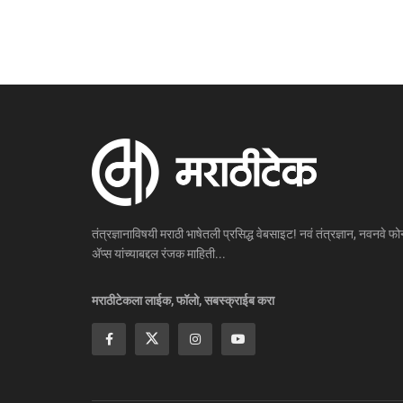
तंत्रज्ञानाविषयी मराठी भाषेतली प्रसिद्ध वेबसाइट! नवं तंत्रज्ञान, नवनवे फोन
ॲप्स यांच्याबद्दल रंजक माहिती...
मराठीटेकला लाईक, फॉलो, सबस्क्राईब करा