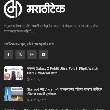
तंत्रज्ञानाविषयी मराठी भाषेतली प्रसिद्ध वेबसाइट! नवं तंत्रज्ञान, नवनवे फोन्स, ॲप्स
यांच्याबद्दल रंजक माहिती...
मराठीटेकला लाईक, फॉलो, सबस्क्राईब करा
सॅमसंग Galaxy Z Fold8 Ultra, Fold8, Flip8, Watch
Ultra2, Watch9 सादर
JULY 24, 2026
Skyroot च्या Vikram-1 या भारताच्या पहिल्या खासगी ऑर्बिटल
रॉकेटचे यशस्वी प्रक्षेपण!
JULY 24, 2026