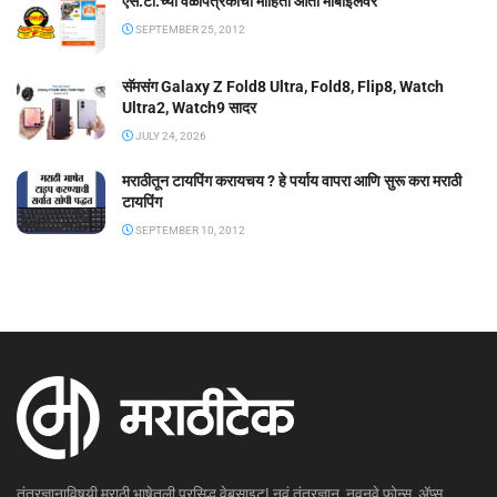
एस.टी.च्या वेळापत्रकाची माहिती आता मोबाईलवर
SEPTEMBER 25, 2012
सॅमसंग Galaxy Z Fold8 Ultra, Fold8, Flip8, Watch
Ultra2, Watch9 सादर
JULY 24, 2026
मराठीतून टायपिंग करायचय ? हे पर्याय वापरा आणि सुरू करा मराठी
टायपिंग
SEPTEMBER 10, 2012
तंत्रज्ञानाविषयी मराठी भाषेतली प्रसिद्ध वेबसाइट! नवं तंत्रज्ञान, नवनवे फोन्स, ॲप्स