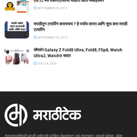
एस.टी.च्या वेळापत्रकाची माहिती आता मोबाईलवर
SEPTEMBER 25, 2012
मराठीतून टायपिंग करायचय ? हे पर्याय वापरा आणि सुरू करा मराठी
टायपिंग
SEPTEMBER 10, 2012
सॅमसंग Galaxy Z Fold8 Ultra, Fold8, Flip8, Watch
Ultra2, Watch9 सादर
JULY 24, 2026
तंत्रज्ञानाविषयी मराठी भाषेतली प्रसिद्ध वेबसाइट! नवं तंत्रज्ञान, नवनवे फोन्स, ॲप्स