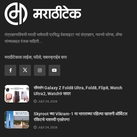
तंत्रज्ञानाविषयी मराठी भाषेतली प्रसिद्ध वेबसाइट! नवं तंत्रज्ञान, नवनवे फोन्स, ॲप्स
यांच्याबद्दल रंजक माहिती...
मराठीटेकला लाईक, फॉलो, सबस्क्राईब करा
सॅमसंग Galaxy Z Fold8 Ultra, Fold8, Flip8, Watch
Ultra2, Watch9 सादर
JULY 24, 2026
Skyroot च्या Vikram-1 या भारताच्या पहिल्या खासगी ऑर्बिटल
रॉकेटचे यशस्वी प्रक्षेपण!
JULY 24, 2026