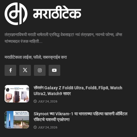
तंत्रज्ञानाविषयी मराठी भाषेतली प्रसिद्ध वेबसाइट! नवं तंत्रज्ञान, नवनवे फोन्स, ॲप्स
यांच्याबद्दल रंजक माहिती...
मराठीटेकला लाईक, फॉलो, सबस्क्राईब करा
सॅमसंग Galaxy Z Fold8 Ultra, Fold8, Flip8, Watch
Ultra2, Watch9 सादर
JULY 24, 2026
Skyroot च्या Vikram-1 या भारताच्या पहिल्या खासगी ऑर्बिटल
रॉकेटचे यशस्वी प्रक्षेपण!
JULY 24, 2026