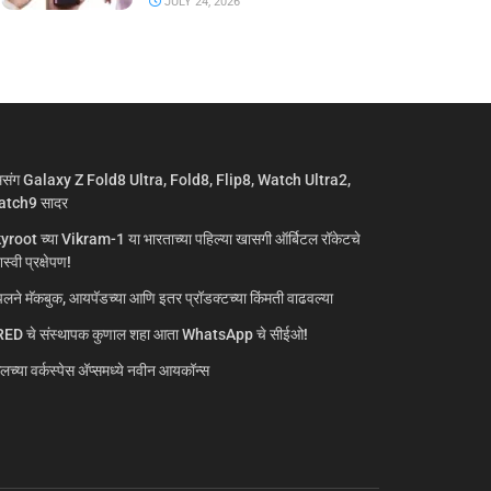
JULY 24, 2026
मसंग Galaxy Z Fold8 Ultra, Fold8, Flip8, Watch Ultra2,
tch9 सादर
yroot च्या Vikram-1 या भारताच्या पहिल्या खासगी ऑर्बिटल रॉकेटचे
्वी प्रक्षेपण!
लने मॅकबुक, आयपॅडच्या आणि इतर प्रॉडक्टच्या किंमती वाढवल्या
ED चे संस्थापक कुणाल शहा आता WhatsApp चे सीईओ!
गलच्या वर्कस्पेस अ‍ॅप्समध्ये नवीन आयकॉन्स