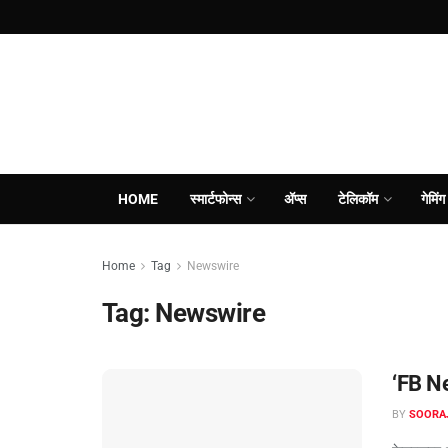
HOME
स्मार्टफोन्स
ॲप्स
टेलिकॉम
गेमिंग
Home
Tag
Newswire
Tag:
Newswire
‘FB Ne
BY
SOORA