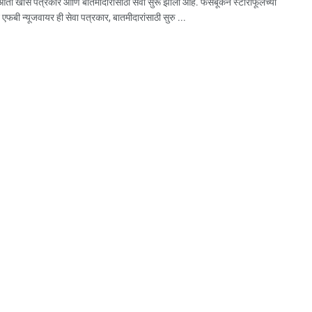
ता खास पत्रकार आणि बातमीदारांसाठी सेवा सुरू झाली आहे. फेसबूकनं स्टोरीफूलच्या
 एफबी न्यूजवायर ही सेवा पत्रकार, बातमीदारांसाठी सुरु ...