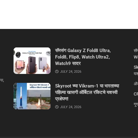
सॅमसंग Galaxy Z Fold8 Ultra,
सॅ
Fold8, Flip8, Watch Ultra2,
Wa
Watch9 सादर
Sk
JULY 24, 2026
यशस
्स,
ॲप
Skyroot च्या Vikram-1 या भारताच्या
पहिल्या खासगी ऑर्बिटल रॉकेटचे यशस्वी
CR
प्रक्षेपण!
गू
JULY 24, 2026