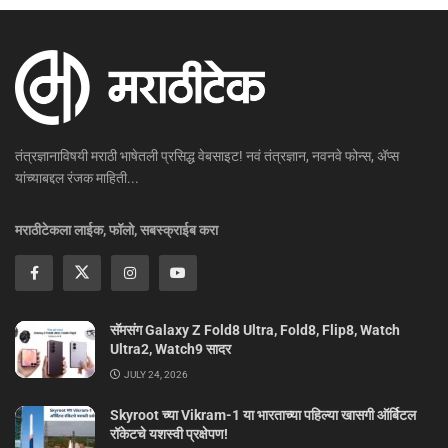
तंत्रज्ञानाविषयी मराठी भाषेतली प्रसिद्ध वेबसाइट! नवं तंत्रज्ञान, नवनवे फोन्स, ॲप्स
यांच्याबद्दल रंजक माहिती...
मराठीटेकला लाईक, फॉलो, सबस्क्राईब करा
सॅमसंग Galaxy Z Fold8 Ultra, Fold8, Flip8, Watch
Ultra2, Watch9 सादर
JULY 24, 2026
Skyroot च्या Vikram-1 या भारताच्या पहिल्या खासगी ऑर्बिटल
रॉकेटचे यशस्वी प्रक्षेपण!