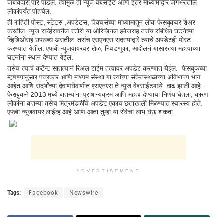
जबाबदारी पार पाडेल. त्यामुळं ती न्यूज वेबसाईट आणि इतर माध्यांमाद्वारे जगभरातील
लोकांपर्यंत पोहचेल.
ही माहिती पोस्ट, स्टेटस ,अपडेटस, पिक्चर्सच्या माध्यामातून लोक फेसबुकवर शेअर
करतील. न्यूज सर्व्हिसवरील स्टोरी या ओरिजिनल इमेजसह तसंच संबंधित घटनेच्या
व्हिडिओसह उपलब्ध असतील. तसंच एसएनएस सदस्यांद्वारे त्याचे अपडेटही पोस्ट
करण्यात येतील. एफबी न्युजवायरवर खेळ, निवडणुका, आंदोलनं यासारख्या महत्वाच्या
घटनांना स्थान देण्यात येईल.
तसेच त्याचं कटेंन्ट सातत्यानं रिअल टाईम तत्वावर अपडेट करण्यात येईल. फेसबुकच्या
म्हणण्यानुसार पत्रकार आणि माध्यम संस्था या त्यांच्या संकेतस्थळाच्या अविभाज्य भाग
आहेत आणि संदर्भांच्या देवाणघेवाणीत एसएनएस ते न्यूज वेबसाईटमध्ये वाढ झाली आहे.
फेसबुकने 2013 मध्ये बातम्यांना प्राधान्यक्रम आणि महत्व देण्याचा निर्णय घेतला, कारण
लोकांना बातम्या तसेच मित्रमंडळींचे अपडेट एकाच छताखाली मिळण्यात स्वारस्य होते.
एफबी न्यूजवायर लाईव्ह आहे आणि आता तुम्ही या सेवेचा लाभ घेऊ शकता.
ADVERTISEMENT
Tags:
Facebook
Newswire