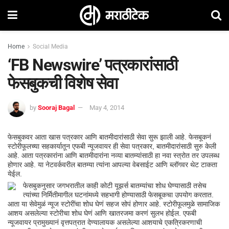
Home
Social Media
‘FB Newswire’ पत्रकारांसाठी
फेसबुकची विशेष सेवा
by
Sooraj Bagal
May 4, 2014
फेसबुकवर आता खास पत्रकार आणि बातमीदारांसाठी सेवा सुरू झाली आहे. फेसबूकनं
स्टोरीफूलच्या सहकार्यातून एफबी न्यूजवायर ही सेवा पत्रकार, बातमीदारांसाठी सुरु केली
आहे. आता पत्रकारांना आणि बातमीदारांना नव्या बातम्यांसाठी हा नवा स्त्रोत तर उपलब्ध
होणार आहे. या नेटवर्कवरील बातम्या त्यांना आपल्या वेबसाईट आणि ब्लॉगवर थेट टाकता
येईल.
फेसबुकनुसार जगभरातील काही कोटी यूझर्स बातम्यांचा शोध घेण्यासाठी तसेच
त्यांच्या निर्मितीमागील घटनांमध्ये सहभागी होण्यासाठी फेसबूकचा उपयोग करतात.
आता या सेवेमुळं न्यूज स्टोरींचा शोध घेणं सहज सोपं होणार आहे. स्टोरीफूलमुळे सामाजिक
आशय असलेल्या स्टोरीचा शोध घेणं आणि खातरजमा करणं सुलभ होईल. एफबी
न्यूजवायर प्रामुख्यानं वृत्तपत्रात देण्यालायक असलेल्या आशयाचे एकत्रिकरणाची