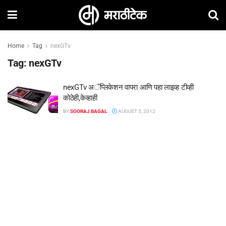
Home
Tag
nexGTv
Tag:
nexGTv
nexGTv अॅप्लिकेशन वापरा आणि पहा लाइव्ह टीव्ही
कोठेही,केव्हाही
BY
SOORAJ BAGAL
AUGUST 5, 2012