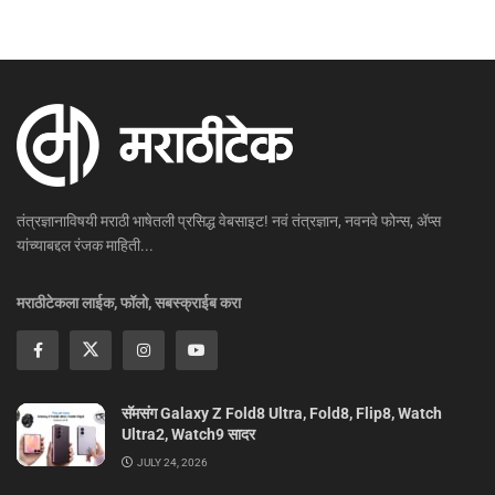
तंत्रज्ञानाविषयी मराठी भाषेतली प्रसिद्ध वेबसाइट! नवं तंत्रज्ञान, नवनवे फोन्स, ॲप्स
यांच्याबद्दल रंजक माहिती...
मराठीटेकला लाईक, फॉलो, सबस्क्राईब करा
सॅमसंग Galaxy Z Fold8 Ultra, Fold8, Flip8, Watch
Ultra2, Watch9 सादर
JULY 24, 2026