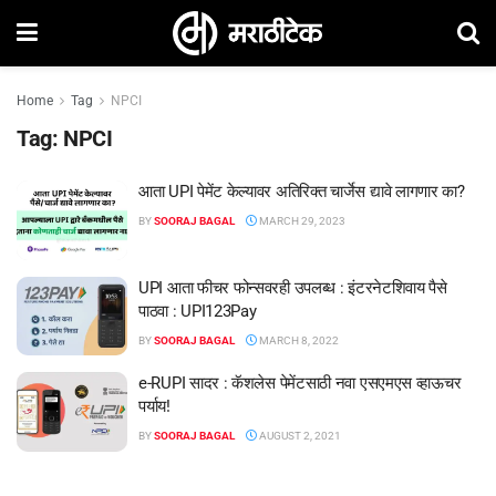
Home
Tag
NPCI
Tag:
NPCI
आता UPI पेमेंट केल्यावर अतिरिक्त चार्जेस द्यावे लागणार का?
BY
SOORAJ BAGAL
MARCH 29, 2023
UPI आता फीचर फोन्सवरही उपलब्ध : इंटरनेटशिवाय पैसे
पाठवा : UPI123Pay
BY
SOORAJ BAGAL
MARCH 8, 2022
e-RUPI सादर : कॅशलेस पेमेंटसाठी नवा एसएमएस व्हाऊचर
पर्याय!
BY
SOORAJ BAGAL
AUGUST 2, 2021