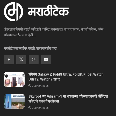
तंत्रज्ञानाविषयी मराठी भाषेतली प्रसिद्ध वेबसाइट! नवं तंत्रज्ञान, नवनवे फोन्स, ॲप्स
यांच्याबद्दल रंजक माहिती...
मराठीटेकला लाईक, फॉलो, सबस्क्राईब करा
सॅमसंग Galaxy Z Fold8 Ultra, Fold8, Flip8, Watch
Ultra2, Watch9 सादर
JULY 24, 2026
Skyroot च्या Vikram-1 या भारताच्या पहिल्या खासगी ऑर्बिटल
रॉकेटचे यशस्वी प्रक्षेपण!
JULY 24, 2026