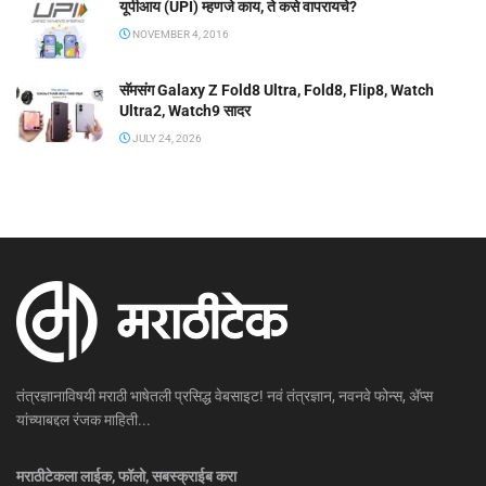
यूपीआय (UPI) म्हणजे काय, ते कसे वापरायचे?
NOVEMBER 4, 2016
सॅमसंग Galaxy Z Fold8 Ultra, Fold8, Flip8, Watch
Ultra2, Watch9 सादर
JULY 24, 2026
तंत्रज्ञानाविषयी मराठी भाषेतली प्रसिद्ध वेबसाइट! नवं तंत्रज्ञान, नवनवे फोन्स, ॲप्स
यांच्याबद्दल रंजक माहिती...
मराठीटेकला लाईक, फॉलो, सबस्क्राईब करा