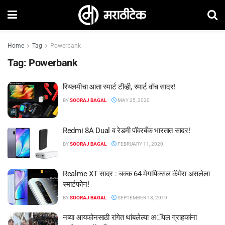
Home
Tag
Powerbank
Tag:
Powerbank
रियलमीचा आता स्मार्ट टीव्ही, स्मार्ट वॉच सादर!
BY
SOORAJ BAGAL
MAY 25, 2020
Redmi 8A Dual व रेडमी पॉवरबँक भारतात सादर!
BY
SOORAJ BAGAL
FEBRUARY 11, 2020
Realme XT सादर : चक्क 64 मेगापिक्सल कॅमेरा असलेला
स्मार्टफोन!
BY
SOORAJ BAGAL
SEPTEMBER 13, 2019
नव्या आयफोनसाठी रांगेत थांबलेल्या अॅपल ग्राहकांना