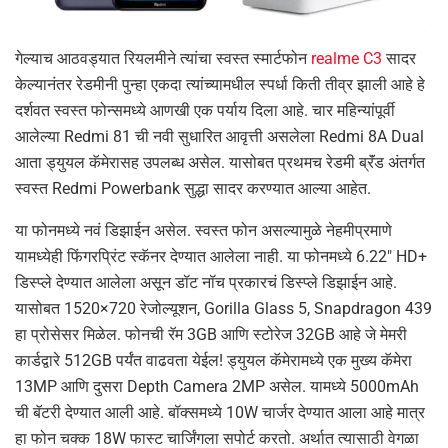
गेल्याच आठवड्यात रियलमीने त्यांचा स्वस्त स्मार्टफोन
realme C3
सादर
केल्यानंतर रेडमीनी पुन्हा एकदा त्यांच्यामधील स्पर्धा किती तीव्र झाली आहे हे
दर्शवत स्वस्त फोन्समध्ये आणखी एक पर्याय दिला आहे. चार महिन्यांपूर्वी
आलेल्या Redmi 81 ची नवी सुधारित आवृत्ती असलेला Redmi 8A Dual
आता ड्युयल कॅमेरासह उपलब्ध असेल. यासोबत प्रथमच रेडमी ब्रॅंड अंतर्गत
स्वस्त Redmi Powerbank सुद्धा सादर करण्यात आल्या आहेत.
या फोनमध्ये नवं डिझाईन असेल. स्वस्त फोन असल्यामुळे नेहमीप्रमाणे
यामध्येही फिंगरप्रिंट स्कॅनर देण्यात आलेला नाही. या फोनमध्ये 6.22″ HD+
डिस्प्ले देण्यात आलेला असून डॉट नॉच प्रकारचं डिस्प्ले डिझाईन आहे.
यासोबत 1520×720 रेजोल्यूशन, Gorilla Glass 5, Snapdragon 439
हा प्रोसेसर मिळेल. फोनची रॅम 3GB आणि स्टोरेज 32GB आहे जे मेमरी
कार्डद्वारे 512GB पर्यंत वाढवता येईल! ड्युयल कॅमेरामध्ये एक मुख्य कॅमेरा
13MP आणि दुसरा Depth Camera 2MP असेल. यामध्ये 5000mAh
ची बॅटरी देण्यात आली आहे. बॉक्समध्ये 10W चार्जर देण्यात आला आहे मात्र
हा फोन चक्क 18W फास्ट चार्जिंगला सपोर्ट करतो. अर्थात त्यासाठी वेगळा