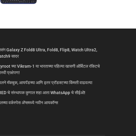
मसंग Galaxy Z Fold8 Ultra, Fold8, Flip8, Watch Ultra2,
tch9 सादर
yroot च्या Vikram-1 या भारताच्या पहिल्या खासगी ऑर्बिटल रॉकेटचे
्वी प्रक्षेपण!
लने मॅकबुक, आयपॅडच्या आणि इतर प्रॉडक्टच्या किंमती वाढवल्या
ED चे संस्थापक कुणाल शहा आता WhatsApp चे सीईओ!
गलच्या वर्कस्पेस अ‍ॅप्समध्ये नवीन आयकॉन्स