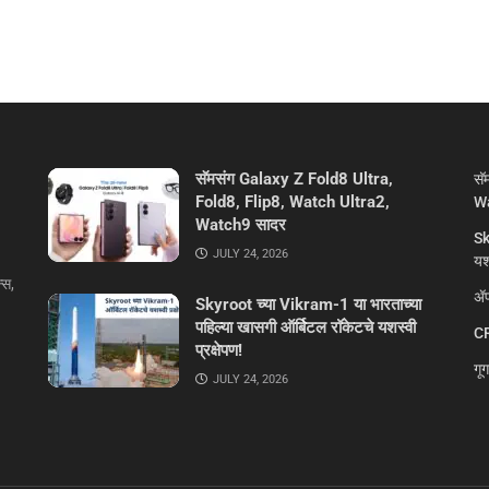
सॅमसंग Galaxy Z Fold8 Ultra,
सॅ
Fold8, Flip8, Watch Ultra2,
Wa
Watch9 सादर
Sk
JULY 24, 2026
यशस
्स,
ॲप
Skyroot च्या Vikram-1 या भारताच्या
पहिल्या खासगी ऑर्बिटल रॉकेटचे यशस्वी
CR
प्रक्षेपण!
गू
JULY 24, 2026