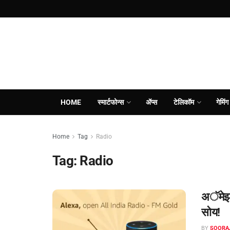
HOME
स्मार्टफोन्स
ॲप्स
टेलिकॉम
गेमिंग
Home
Tag
Radio
Tag:
Radio
अॅमेझॉ
सोय!
BY
SOORA