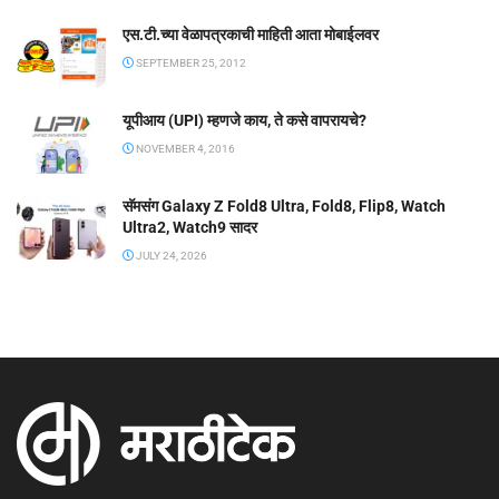
एस.टी.च्या वेळापत्रकाची माहिती आता मोबाईलवर
SEPTEMBER 25, 2012
यूपीआय (UPI) म्हणजे काय, ते कसे वापरायचे?
NOVEMBER 4, 2016
सॅमसंग Galaxy Z Fold8 Ultra, Fold8, Flip8, Watch
Ultra2, Watch9 सादर
JULY 24, 2026