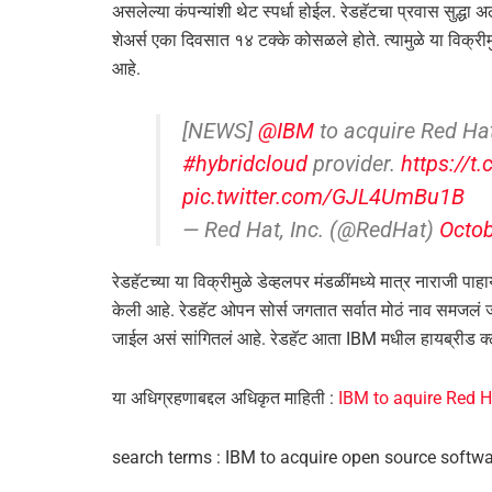
असलेल्या कंपन्यांशी थेट स्पर्धा होईल. रेडहॅटचा प्रवास सुद्ध
शेअर्स एका दिवसात १४ टक्के कोसळले होते. त्यामुळे या विक्री
आहे.
[NEWS]
@IBM
to acquire Red Ha
#hybridcloud
provider.
https://t
pic.twitter.com/GJL4UmBu1B
— Red Hat, Inc. (@RedHat)
Octob
रेडहॅटच्या या विक्रीमुळे डेव्हलपर मंडळींमध्ये मात्र नाराजी
केली आहे. रेडहॅट ओपन सोर्स जगतात सर्वात मोठं नाव समजलं 
जाईल असं सांगितलं आहे. रेडहॅट आता IBM मधील हायब्रीड क्
या अधिग्रहणाबद्दल अधिकृत माहिती :
IBM to aquire Red H
search terms : IBM to acquire open source softwa