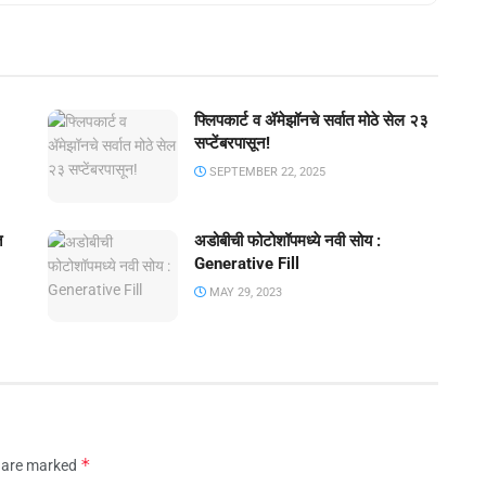
फ्लिपकार्ट व ॲमेझॉनचे सर्वात मोठे सेल २३
सप्टेंबरपासून!
SEPTEMBER 22, 2025
त
अडोबीची फोटोशॉपमध्ये नवी सोय :
Generative Fill
MAY 29, 2023
*
s are marked