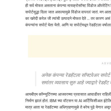
ही सर्व मोफत असताना कंपन्या मायक्रोसॉफ्ट विंडोज ऑपरेटिंग
सपोर्टसुद्धा दिला जात असल्यामुळे विंडोज वापरलं जातं. मग आ
का खरेदी करेल जी त्यांची उत्पादने मोफत देते … तर कारण असं
कंपन्यांना सपोर्ट घेता येतो. आणि या सपोर्टमधून रेडहॅटला वर्
ADV
अनेक कंपन्या रेडहॅटला सॉफ्टवेअर सपोर्ट
समांतर व्यवसाय सुरु आहे ज्याद्वारे रेडहॅ
आयबीएम कॉम्प्युटिंगच्या आजवरच्या प्रवासात आघाडीवर राहिली अ
निर्माण झालं होतं. IBM च्या वॉटसन या AI आर्टिफिशीअल इंटेलिजन्
मात्र आता या रेडहॅटच्या अधिग्रहणामुळे ते बरेच पुढे येणार अ