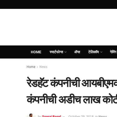
HOME
स्मार्टफोन्स
ॲप्स
टेलिकॉम
गेमिंग
Home
News
रेडहॅट कंपनीची आयबीएमक
कंपनीची अडीच लाख कोटीं
by
Sooraj Bagal
October 29, 2018
in
News