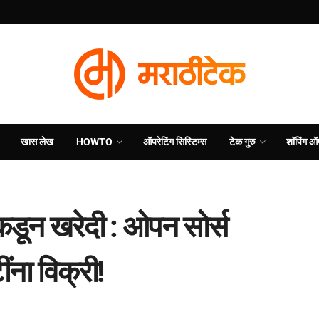
खास लेख
HOWTO
ऑपरेटिंग सिस्टिम्स
टेक गुरु
शॉपिंग ऑ
डून खरेदी : ओपन सोर्स
ना विक्री!