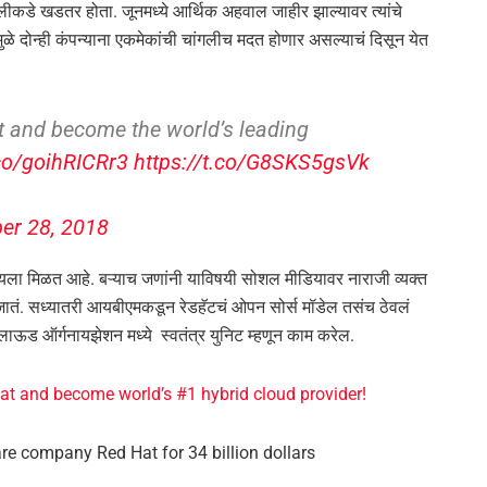
ा अलीकडे खडतर होता. जूनमध्ये आर्थिक अहवाल जाहीर झाल्यावर त्यांचे
मुळे दोन्ही कंपन्याना एकमेकांची चांगलीच मदत होणार असल्याचं दिसून येत
t and become the world’s leading
.co/goihRICRr3
https://t.co/G8SKS5gsVk
er 28, 2018
 पाहायला मिळत आहे. बऱ्याच जणांनी याविषयी सोशल मीडियावर नाराजी व्यक्त
जातं. सध्यातरी आयबीएमकडून रेडहॅटचं ओपन सोर्स मॉडेल तसंच ठेवलं
लाऊड ऑर्गनायझेशन मध्ये स्वतंत्र युनिट म्हणून काम करेल.
at and become world’s #1 hybrid cloud provider!
re company Red Hat for 34 billion dollars