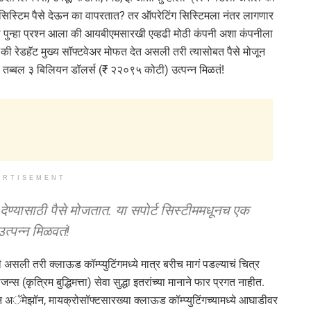
 सिस्टिम पैसे देऊन का वापरतात? तर ऑपरेटिंग सिस्टिमला नंतर लागणार
ता पुन्हा प्रश्न आला की आयबीएमसारखी एव्हढी मोठी कंपनी अशा कंपनीला
 की रेडहॅट मुख्य सॉफ्टवेअर मोफत देत असली तरी त्यासोबत पैसे मोजून
षाला तब्बल ३ बिलियन डॉलर्स (₹ २२०९५ कोटी) उत्पन्न मिळतं!
ERTISEMENT
 देण्यासाठी पैसे मोजतात. या सपोर्ट सिस्टीममधूनच एक
ट उत्पन्न मिळवतं!
सली तरी क्लाऊड कॉम्प्युटिंगमध्ये मात्र बरीच मागं पडल्याचं चित्र
स (कृत्रिम बुद्धिमत्ता) सेवा सुद्धा इतरांच्या मानाने फार प्रगत नाहीत.
सून अॅमेझॉन, मायक्रोसॉफ्टसारख्या क्लाऊड कॉम्प्युटिंगच्यामध्ये आघाडीवर