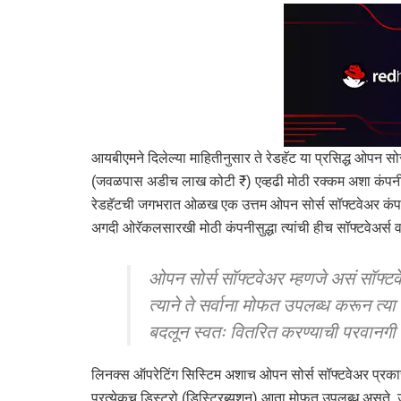
आयबीएमने दिलेल्या माहितीनुसार ते रेडहॅट या प्रसिद्ध ओपन 
(जवळपास अडीच लाख कोटी ₹) एव्हढी मोठी रक्कम अशा कंपनीसाठी
रेडहॅटची जगभरात ओळख एक उत्तम ओपन सोर्स सॉफ्टवेअर कंपनी 
अगदी ओरॅकलसारखी मोठी कंपनीसुद्धा त्यांची हीच सॉफ्टवेअर्स व
ओपन सोर्स सॉफ्टवेअर म्हणजे असं सॉफ्टव
त्याने ते सर्वाना मोफत उपलब्ध करून त्
बदलून स्वतः वितरित करण्याची पर
लिनक्स ऑपरेटिंग सिस्टिम अशाच ओपन सोर्स सॉफ्टवेअर प्रकार
प्रत्येकच डिस्ट्रो (डिस्ट्रिब्युशन) आता मोफत उपलब्ध असते. उ