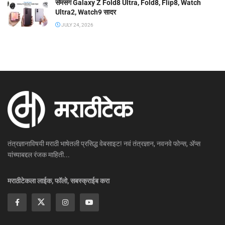
सॅमसंग Galaxy Z Fold8 Ultra, Fold8, Flip8, Watch
Ultra2, Watch9 सादर
JULY 24, 2026
तंत्रज्ञानाविषयी मराठी भाषेतली प्रसिद्ध वेबसाइट! नवं तंत्रज्ञान, नवनवे फोन्स, ॲप्स
यांच्याबद्दल रंजक माहिती...
मराठीटेकला लाईक, फॉलो, सबस्क्राईब करा