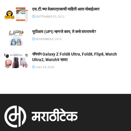
एस.टी.च्या वेळापत्रकाची माहिती आता मोबाईलवर
SEPTEMBER 25, 2012
यूपीआय (UPI) म्हणजे काय, ते कसे वापरायचे?
NOVEMBER 4, 2016
सॅमसंग Galaxy Z Fold8 Ultra, Fold8, Flip8, Watch
Ultra2, Watch9 सादर
JULY 24, 2026