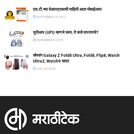
एस.टी.च्या वेळापत्रकाची माहिती आता मोबाईलवर
SEPTEMBER 25, 2012
यूपीआय (UPI) म्हणजे काय, ते कसे वापरायचे?
NOVEMBER 4, 2016
सॅमसंग Galaxy Z Fold8 Ultra, Fold8, Flip8, Watch
Ultra2, Watch9 सादर
JULY 24, 2026