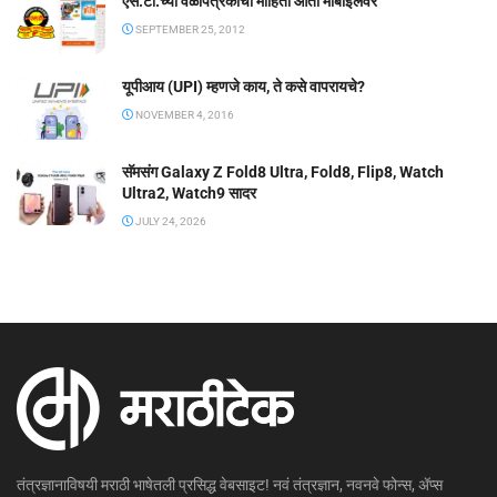
एस.टी.च्या वेळापत्रकाची माहिती आता मोबाईलवर
SEPTEMBER 25, 2012
यूपीआय (UPI) म्हणजे काय, ते कसे वापरायचे?
NOVEMBER 4, 2016
सॅमसंग Galaxy Z Fold8 Ultra, Fold8, Flip8, Watch
Ultra2, Watch9 सादर
JULY 24, 2026
तंत्रज्ञानाविषयी मराठी भाषेतली प्रसिद्ध वेबसाइट! नवं तंत्रज्ञान, नवनवे फोन्स, ॲप्स