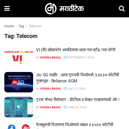
Home
Tag
Telecom
Tag:
Telecom
VI (वी) व्होडाफोन आयडियाचा आता नवा ब्रॅंड, नवा लोगो!
BY
SOORAJ BAGAL
SEPTEMBER 7, 2020
Jio 5G जाहीर : आता गूगलची जिओमध्ये ३३७३७ कोटींची
गुंतवणूक : Reliance AGM
BY
SOORAJ BAGAL
JULY 15, 2020
ट्राय चॅनल सिलेक्टर : डीटीएच व केबल ग्राहकांसाठी ॲप !
BY
SOORAJ BAGAL
JUNE 28, 2020
फेसबुकची रिलायन्स जिओमध्ये तब्बल ४३५७४ कोटींची