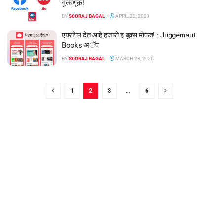
गुंतवणूक!
BY
SOORAJ BAGAL
APRIL 22, 2020
एयरटेल देत आहे हजारो इ बुक्स मोफत! : Juggernaut
Books अॅप
BY
SOORAJ BAGAL
MARCH 28, 2020
1
2
3
…
6