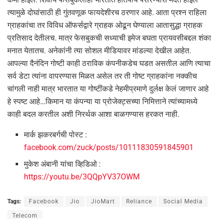
त्यामुळे दोघांसाठी ही गुंतवणूक फायदेशीरच ठरणार आहे. आता प्रश्न राहिला
ग्राहकांचा तर विविध ऑफर्सद्वारे ग्राहक ओढून घेण्याला आतासुद्धा ग्राहक
प्रतिसाद देतीलच. मात्र फेसबुकची सध्याची इमेज बघता प्रायवसीबद्दल शंका
मनात येतातच. अनेकांनी त्या सोशल मीडियावर मांडल्या देखील आहेत.
आपल्या दैनंदिन गोष्टी काही ठराविक कंपनीकडेच घडत असतील आणि त्याचा
सर्व डेटा त्यांना वापरण्यास मिळत असेल तर ती गोष्ट ग्राहकांना नक्कीच
चांगली नाही मात्र भारतात या गोष्टींकडे नेहमीप्रमाणे दुर्लक्ष केलं जाणार आहे
हे स्पष्ट आहे…किमान या कंपन्या या प्रोजेक्ट्सच्या निमित्ताने त्यांच्यामध्ये
काही बदल करतील अशी निरर्थक आशा बाळगण्यास हरकत नाही.
मार्क झकरबर्गची पोस्ट :
facebook.com/zuck/posts/10111830591845901
मुकेश अंबानी यांचा व्हिडिओ :
https://youtu.be/3QQpYV37OWM
Tags:
Facebook
Jio
JioMart
Reliance
Social Media
Telecom