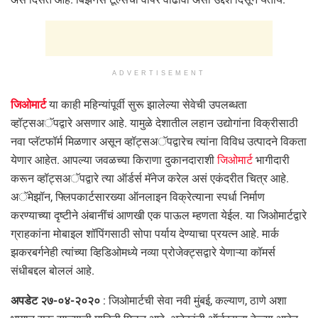
ADVERTISEMENT
जिओमार्ट
या काही महिन्यांपूर्वी सुरू झालेल्या सेवेची उपलब्धता
व्हॉट्सअॅपद्वारे असणार आहे. यामुळे देशातील लहान उद्योगांना विक्रीसाठी
नवा प्लॅटफॉर्म मिळणार असून व्हॉट्सअॅपद्वारेच त्यांना विविध उत्पादने विकता
येणार आहेत. आपल्या जवळच्या किराणा दुकानदाराशी
जिओमार्ट
भागीदारी
करून व्हॉट्सअॅपद्वारे त्या ऑर्डर्स मॅनेज करेल असं एकंदरीत चित्र आहे.
अॅमेझॉन, फ्लिपकार्टसारख्या ऑनलाइन विक्रेत्याना स्पर्धा निर्माण
करण्याच्या दृष्टीने अंबानींचं आणखी एक पाऊल म्हणता येईल. या जिओमार्टद्वारे
ग्राहकांना मोबाइल शॉपिंगसाठी सोपा पर्याय देण्याचा प्रयत्न आहे. मार्क
झकरबर्गनेही त्यांच्या व्हिडिओमध्ये नव्या प्रोजेक्ट्सद्वारे येणाऱ्या कॉमर्स
संधीबद्दल बोललं आहे.
अपडेट २७-०४-२०२०
: जिओमार्टची सेवा नवी मुंबई, कल्याण, ठाणे अशा