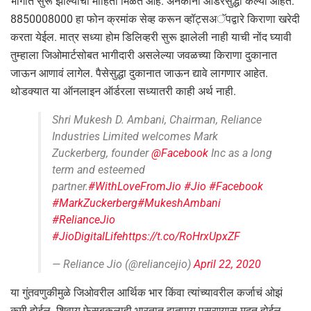
भागात सुरू झाल्याची माहिती मिळत आहे. अनेकांनी ऑर्डरसुद्धा केल्या आहेत.
8850008000 हा फोन क्रमांक सेव्ह करून व्हॉट्सअॅपद्वारे किराणा खरेदी
करता येईल. मात्र सध्या होम डिलिव्हरी सुरू झालेली नाही याची नोंद घ्यावी
तुम्हाला जिओमार्टसोबत भागीदारी असलेल्या जवळच्या किराणा दुकानात
जाऊन आणावं लागेल. पैसेसुद्धा दुकानात जाऊन द्यावे लागणार आहेत.
थोडक्यात या ऑनलाइन ऑर्डरला सध्यातरी काही अर्थ नाही.
Shri Mukesh D. Ambani, Chairman, Reliance
Industries Limited welcomes Mark
Zuckerberg, founder
@Facebook
Inc as a long
term and esteemed
partner.
#WithLoveFromJio
#Jio
#Facebook
#MarkZuckerberg
#MukeshAmbani
#RelianceJio
#JioDigitalLife
https://t.co/RoHrxUpxZF
— Reliance Jio (@reliancejio)
April 22, 2020
या गुंतवणुकीमुळे जिओवरील आर्थिक भार किंवा त्यांच्यावरील कर्जाचं ओझं
कमी होईल. शिवाय फेसबुकलाही भारतात हातपाय पसरण्यास मदत होईल