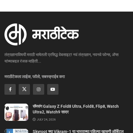
तंत्रज्ञानाविषयी मराठी भाषेतली प्रसिद्ध वेबसाइट! नवं तंत्रज्ञान, नवनवे फोन्स, ॲप्स
यांच्याबद्दल रंजक माहिती...
मराठीटेकला लाईक, फॉलो, सबस्क्राईब करा
सॅमसंग Galaxy Z Fold8 Ultra, Fold8, Flip8, Watch
Ultra2, Watch9 सादर
JULY 24, 2026
Skyroot च्या Vikram-1 या भारताच्या पहिल्या खासगी ऑर्बिटल