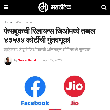
Home
eCommerce
फेसबुकची रिलायन्स जिओमध्ये तब्बल
४३५७४ कोटींची गुंतवणूक!
व्हॉट्सअॅपद्वारे जिओमार्टची ऑनलाइन शॉपिंगमध्ये सुरुवात!
by
Sooraj Bagal
April 22, 2020