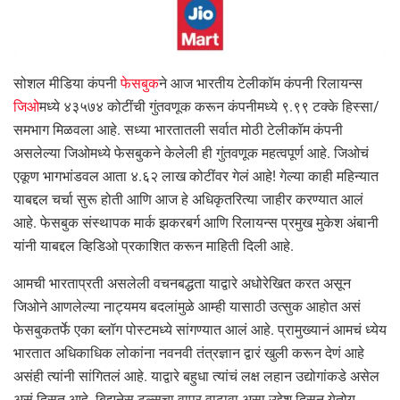
सोशल मीडिया कंपनी
फेसबुक
ने आज भारतीय टेलीकॉम कंपनी रिलायन्स
जिओ
मध्ये ४३५७४ कोटींची गुंतवणूक करून कंपनीमध्ये ९.९९ टक्के हिस्सा/
समभाग मिळवला आहे. सध्या भारतातली सर्वात मोठी टेलीकॉम कंपनी
असलेल्या जिओमध्ये फेसबुकने केलेली ही गुंतवणूक महत्वपूर्ण आहे. जिओचं
एकूण भागभांडवल आता ४.६२ लाख कोटींवर गेलं आहे! गेल्या काही महिन्यात
याबद्दल चर्चा सुरू होती आणि आज हे अधिकृतरित्या जाहीर करण्यात आलं
आहे. फेसबुक संस्थापक मार्क झकरबर्ग आणि रिलायन्स प्रमुख मुकेश अंबानी
यांनी याबद्दल व्हिडिओ प्रकाशित करून माहिती दिली आहे.
आमची भारताप्रती असलेली वचनबद्धता याद्वारे अधोरेखित करत असून
जिओने आणलेल्या नाट्यमय बदलांमुळे आम्ही यासाठी उत्सुक आहोत असं
फेसबुकतर्फे एका ब्लॉग पोस्टमध्ये सांगण्यात आलं आहे. प्रामुख्यानं आमचं ध्येय
भारतात अधिकाधिक लोकांना नवनवी तंत्रज्ञान द्वारं खुली करून देणं आहे
असंही त्यांनी सांगितलं आहे. याद्वारे बहुधा त्यांचं लक्ष लहान उद्योगांकडे असेल
असं दिसत आहे. बिझनेस टूल्सचा वापर वाढावा असा उद्देश दिसून येतोय.