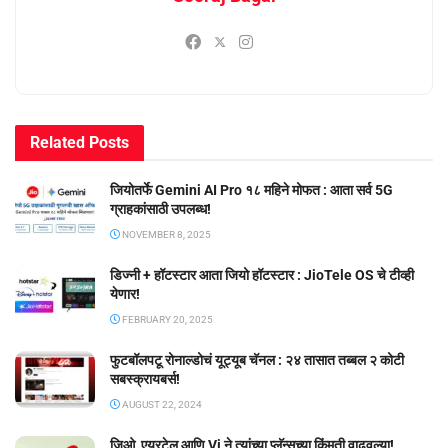
Related
Posts
जियोतर्फे Gemini AI Pro १८ महिने मोफत : आता सर्व 5G
ग्राहकांसाठी उपलब्ध!
NOVEMBER 8, 2025
डिज्नी + हॉटस्टार आता जियो हॉटस्टार : JioTele OS चे टीव्ही
येणार!
FEBRUARY 20, 2025
फुटबॉलपटू रोनाल्डोचं यूट्यूब चॅनल : २४ तासात तब्बल २ कोटी
सबस्क्रायबर्स!
AUGUST 22, 2024
जिओ, एयरटेल आणि Vi ने त्यांच्या प्लॅन्सच्या किंमती वाढवल्या!