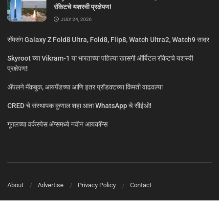
रॉकेटचे यशस्वी प्रक्षेपण!
JULY 24, 2026
सॅमसंग Galaxy Z Fold8 Ultra, Fold8, Flip8, Watch Ultra2, Watch9 सादर
Skyroot च्या Vikram-1 या भारताच्या पहिल्या खासगी ऑर्बिटल रॉकेटचे यशस्वी
प्रक्षेपण!
ॲपलने मॅकबुक, आयपॅडच्या आणि इतर प्रॉडक्टच्या किंमती वाढवल्या
CRED चे संस्थापक कुणाल शहा आता WhatsApp चे सीईओ!
गूगलच्या वर्कस्पेस अ‍ॅप्समध्ये नवीन आयकॉन्स
About
Advertise
Privacy Policy
Contact
© MarathiTech 2024
A Product by BagalTech