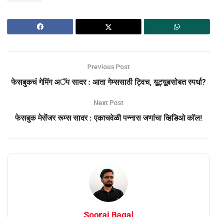
Previous Post
फेसबुकचं गेमिंग अॅप सादर : आता गेम्ससाठी ट्विच, यूट्यूबसोबत स्पर्धा?
Next Post
फेसबुक मेसेंजर रूम्स सादर : एकाचवेळी पन्नास जणांचा व्हिडिओ कॉल!
Sooraj Bagal