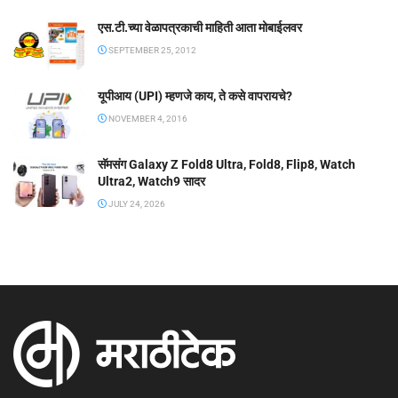
एस.टी.च्या वेळापत्रकाची माहिती आता मोबाईलवर
SEPTEMBER 25, 2012
यूपीआय (UPI) म्हणजे काय, ते कसे वापरायचे?
NOVEMBER 4, 2016
सॅमसंग Galaxy Z Fold8 Ultra, Fold8, Flip8, Watch
Ultra2, Watch9 सादर
JULY 24, 2026