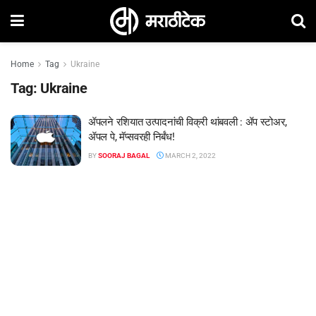
Home
Tag
Ukraine
Tag:
Ukraine
ॲपलने रशियात उत्पादनांची विक्री थांबवली : ॲप स्टोअर,
ॲपल पे, मॅप्सवरही निर्बंध!
BY
SOORAJ BAGAL
MARCH 2, 2022