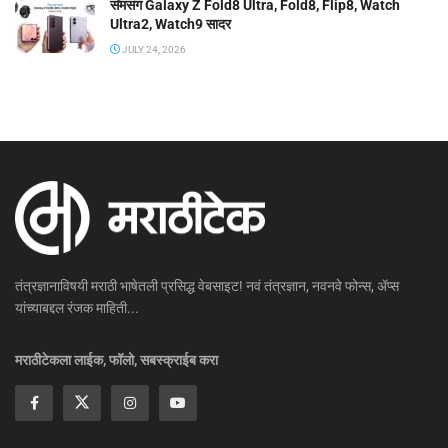
सॅमसंग Galaxy Z Fold8 Ultra, Fold8, Flip8, Watch
Ultra2, Watch9 सादर
JULY 24, 2026
तंत्रज्ञानाविषयी मराठी भाषेतली प्रसिद्ध वेबसाइट! नवं तंत्रज्ञान, नवनवे फोन्स, ॲप्स
यांच्याबद्दल रंजक माहिती...
मराठीटेकला लाईक, फॉलो, सबस्क्राईब करा