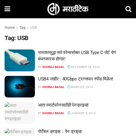
Home
Tag
USB
Tag:
USB
भारतातसुद्धा सर्व फोन्ससोबत USB Type C पोर्ट देणं
बंधनकारक होणार!
BY
SOORAJ BAGAL
DECEMBER 28, 2022
USB4 जाहीर : 40Gbps ट्रान्सफर स्पीड मिळेल!
BY
SOORAJ BAGAL
MARCH 6, 2019
आता स्मार्टफोनसाठीही पेनड्राइव्ह!
BY
SOORAJ BAGAL
JANUARY 3, 2014
पोर्टेबल ड्राइव्ह :: पेन ड्राइव्ह