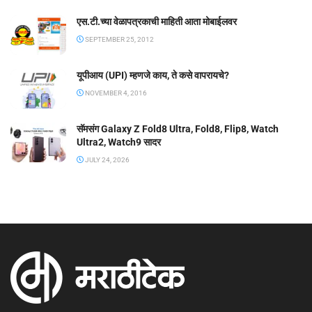
एस.टी.च्या वेळापत्रकाची माहिती आता मोबाईलवर
SEPTEMBER 25, 2012
यूपीआय (UPI) म्हणजे काय, ते कसे वापरायचे?
NOVEMBER 4, 2016
सॅमसंग Galaxy Z Fold8 Ultra, Fold8, Flip8, Watch
Ultra2, Watch9 सादर
JULY 24, 2026