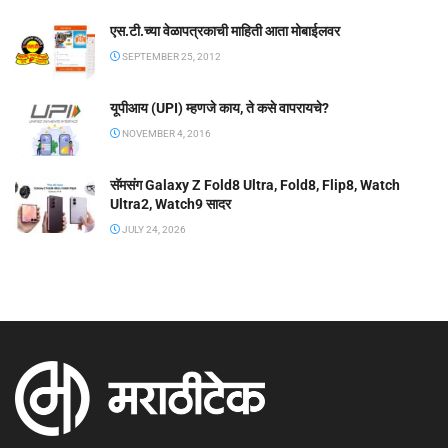
एस.टी.च्या वेळापत्रकाची माहिती आता मोबाईलवर
SEPTEMBER 25, 2012
यूपीआय (UPI) म्हणजे काय, ते कसे वापरायचे?
NOVEMBER 4, 2016
सॅमसंग Galaxy Z Fold8 Ultra, Fold8, Flip8, Watch
Ultra2, Watch9 सादर
JULY 24, 2026