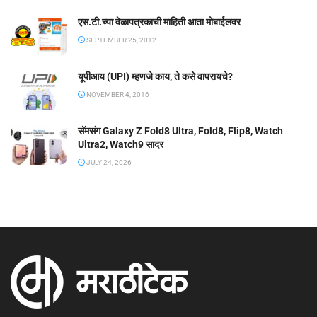
एस.टी.च्या वेळापत्रकाची माहिती आता मोबाईलवर
SEPTEMBER 25, 2012
यूपीआय (UPI) म्हणजे काय, ते कसे वापरायचे?
NOVEMBER 4, 2016
सॅमसंग Galaxy Z Fold8 Ultra, Fold8, Flip8, Watch
Ultra2, Watch9 सादर
JULY 24, 2026