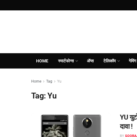
HOME
स्मार्टफोन्स
ॲप्स
टेलिकॉम
गेमिंग
Home
Tag
Yu
Tag:
Yu
YU युट
दावा !
BY
SOORA