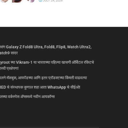
JULY 24, 2026
मसंग Galaxy Z Fold8 Ultra, Fold8, Flip8, Watch Ultra2,
tch9 सादर
yroot च्या Vikram-1 या भारताच्या पहिल्या खासगी ऑर्बिटल रॉकेटचे
्वी प्रक्षेपण!
लने मॅकबुक, आयपॅडच्या आणि इतर प्रॉडक्टच्या किंमती वाढवल्या
ED चे संस्थापक कुणाल शहा आता WhatsApp चे सीईओ!
गलच्या वर्कस्पेस अ‍ॅप्समध्ये नवीन आयकॉन्स