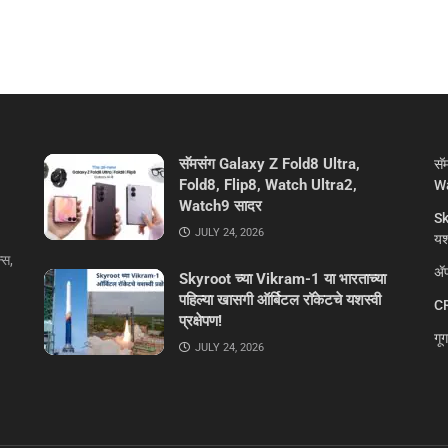
सॅमसंग Galaxy Z Fold8 Ultra,
सॅ
Fold8, Flip8, Watch Ultra2,
Wa
Watch9 सादर
Sk
JULY 24, 2026
यशस
्स,
ॲप
Skyroot च्या Vikram-1 या भारताच्या
पहिल्या खासगी ऑर्बिटल रॉकेटचे यशस्वी
CR
प्रक्षेपण!
गू
JULY 24, 2026