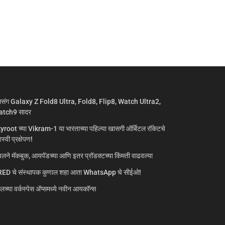
मसंग Galaxy Z Fold8 Ultra, Fold8, Flip8, Watch Ultra2,
tch9 सादर
yroot च्या Vikram-1 या भारताच्या पहिल्या खासगी ऑर्बिटल रॉकेटचे
्वी प्रक्षेपण!
लने मॅकबुक, आयपॅडच्या आणि इतर प्रॉडक्टच्या किंमती वाढवल्या
ED चे संस्थापक कुणाल शहा आता WhatsApp चे सीईओ!
गलच्या वर्कस्पेस अ‍ॅप्समध्ये नवीन आयकॉन्स