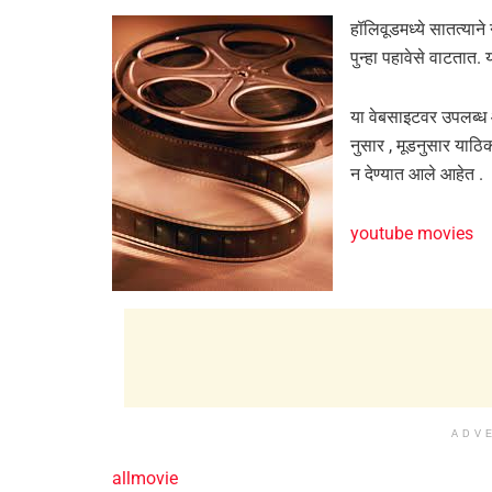
हॉलिवूडमध्ये सातत्यान
पुन्हा पहावेसे वाटतात.
या वेबसाइटवर उपलब्ध आ
नुसार , मूडनुसार याठ
न देण्यात आले आहेत .
youtube movies
(म
ADV
allmovie