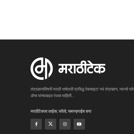
तंत्रज्ञानाविषयी मराठी भाषेतली प्रसिद्ध वेबसाइट! नवं तंत्रज्ञान, नवनवे फोन
ॲप्स यांच्याबद्दल रंजक माहिती...
मराठीटेकला लाईक, फॉलो, सबस्क्राईब करा