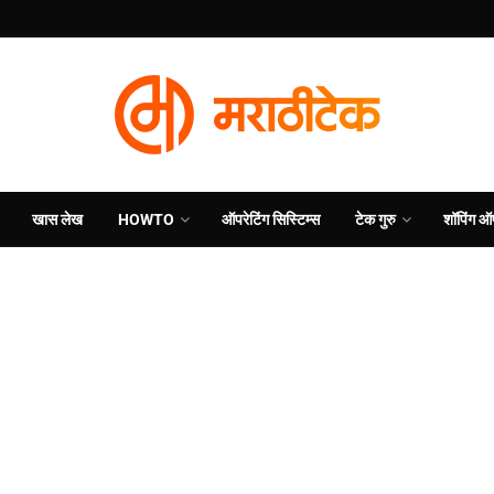
खास लेख
HOWTO
ऑपरेटिंग सिस्टिम्स
टेक गुरु
शॉपिंग ऑ