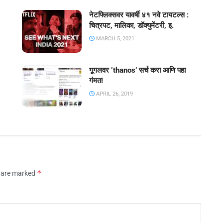
नेटफ्लिक्सवर यावर्षी ४१ नवे टायटल्स :
चित्रपट, मालिका, डॉक्युमेंटरी, इ.
MARCH 5, 2021
गूगलवर ‘thanos’ सर्च करा आणि पहा
गंमत!
APRIL 26, 2019
*
s are marked