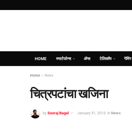
HOME
स्मार्टफोन्स
ॲप्स
टेलिकॉम
गेमिंग
Home
News
चित्रपटांचा खजिना
by
Sooraj Bagal
January 31, 2013
in
News