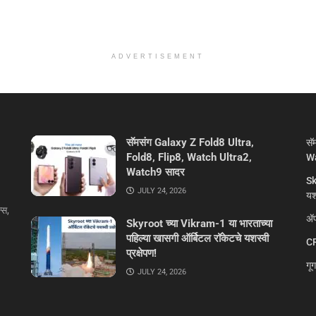
ADVERTISEMENT
सॅमसंग Galaxy Z Fold8 Ultra,
सॅ
Fold8, Flip8, Watch Ultra2,
Wa
Watch9 सादर
Sk
JULY 24, 2026
यशस
्स,
ॲप
Skyroot च्या Vikram-1 या भारताच्या
पहिल्या खासगी ऑर्बिटल रॉकेटचे यशस्वी
CR
प्रक्षेपण!
गू
JULY 24, 2026