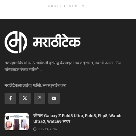
ADVERTISEMENT
तंत्रज्ञानाविषयी मराठी भाषेतली प्रसिद्ध वेबसाइट! नवं तंत्रज्ञान, नवनवे फोन्स, ॲप्स
यांच्याबद्दल रंजक माहिती...
मराठीटेकला लाईक, फॉलो, सबस्क्राईब करा
सॅमसंग Galaxy Z Fold8 Ultra, Fold8, Flip8, Watch
Ultra2, Watch9 सादर
JULY 24, 2026