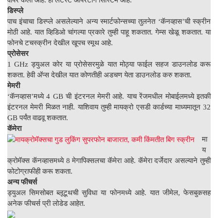
डिस्प्ले
पाच इंचाचा डिस्प्ले असलेल्याने अन्य स्मार्टफोन्सच्या तुलनेत ‘कॅनव्हास’ची स्क्रीन
मोठी आहे. यात व्हिडिओ चांगल्या प्रकारे तुम्ही पाहू शकतात. गेम्स खेळू शकतात. या
फोनचे टचस्क्रीन देखील खूपच स्मूथ आहे.
प्रोसेसर
1 GHz ड्युअल कोर या प्रोसेसरमुळे यात मोठ्या फाईल सहज डाउनलोड करू
शकता. हेवी अ‍ॅप्स देखील यात कोणतीही अडचण येता डाउनलोड करु शकता.
मेमरी
‘कॅनव्हास’मध्ये 4 GB ची इंटरनल मेमरी आहे. याच रेंजमधील मोबाईलमध्ये इतकी
इंटरनल मेमरी मिळत नाही. याशिवाय तुम्ही मायक्रो एसडी कार्डच्या माध्यमातून 32
GB पर्यंत वाढवू शकतात.
कॅमेरा
मा
य
क्रोमॅक्स कॅनव्हासमध्ये 8 मेगापिक्सलचा कॅमेरा आहे. कॅमेरा दर्जेदार असल्याने तुम्ही
फोटोग्राफीही करू शकता.
अन्य फीचर्स
ड्युअल सिमसोबत ब्लूटूथची सुविधा या फोनमध्ये आहे. यात जीमेल, फेसबुकसह
अनेक फीचर्स प्री लोडेड आहेत.