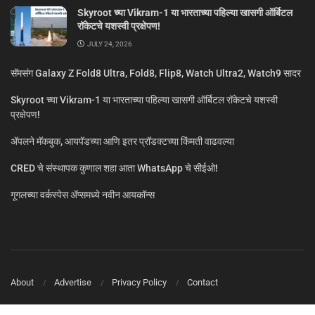
Skyroot च्या Vikram-1 या भारताच्या पहिल्या खासगी ऑर्बिटल
रॉकेटचे यशस्वी प्रक्षेपण!
JULY 24, 2026
सॅमसंग Galaxy Z Fold8 Ultra, Fold8, Flip8, Watch Ultra2, Watch9 सादर
Skyroot च्या Vikram-1 या भारताच्या पहिल्या खासगी ऑर्बिटल रॉकेटचे यशस्वी
प्रक्षेपण!
ॲपलने मॅकबुक, आयपॅडच्या आणि इतर प्रॉडक्टच्या किंमती वाढवल्या
CRED चे संस्थापक कुणाल शहा आता WhatsApp चे सीईओ!
गूगलच्या वर्कस्पेस अ‍ॅप्समध्ये नवीन आयकॉन्स
About
Advertise
Privacy Policy
Contact
© MarathiTech 2024
A Product by BagalTech