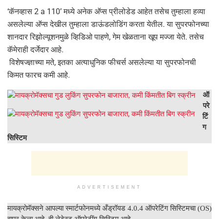
‘कॅनव्हास 2 a 110’ मध्ये अनेक अ‍ॅप्स प्रीलोडेड आहेत तसेच तुम्हाला हव्या
असलेल्या अ‍ॅप्स देखील तुम्हाला डाऊंडलोडिंग करता येतील. या सुपरफोनच्या
शानदार रिझोल्यूशनमुळे व्हिडिओ पाहणे, गेम खेळताना खूप मज्जा येते. तसेच
कॅमेराही दर्जेदार आहे.
विशेषज्ज्ञाच्या मते, इतका अत्याधुनिक फीचर्स असलेल्या या सुपरफोनची
किमत फारच कमी आहे.
ऑ
परे
टिं
ग
सिस्टिम
ADVERTISEMENT
मायक्रोमॅक्सने आपल्या स्मार्टफोनमध्ये अँड्रॉयड 4.0.4 ऑपरेटिंग सिस्टिमचा (OS)
वापर केला आहे. ही लेटेस्ट ऑपरेटींग सिस्टिम आहे.