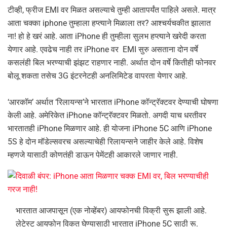
टीव्ही, फ्रीज EMI वर ‍मिळत असल्याचे तुम्ही आतापर्यंत पाहिले असले. मात्र
आता चक्का iphone तुम्हाला हप्त्याने मिळाला तर? आश्चर्यचकीत झालात
ना! हो हे खरं आहे. आता iPhone ही तुम्हीला सुलभ हप्त्याने खरेदी करता
येणार आहे. एवढेच नाही तर iPhone वर EMI सुरु असताना दोन वर्षे
कसलंही बिल भरण्याची झंझट राहणार नाही. अर्थात दोन वर्षे कितीही फोनवर
बोलू शकता तसेच 3G इंटरनेटही अनलिमिटेड वापरता येणार आहे.
‘आरकॉम’ अर्थात ‘रिलायन्स’ने भारतात iPhone कॉन्ट्रॅक्टवर देण्याची घोषणा
केली आहे. अमेरिकेत iPhone कॉन्ट्रॅक्टवर मिळतो. अगदी याच धरतीवर
भारतातही iPhone म‍िळणार आहे. ही योजना iPhone 5C आणि iPhone
5S हे दोन मॉडेल्सवरच असल्याचेही रिलायन्सने जाहीर केले आहे. विशेष
म्हणजे यासाठी कोणतंही डाऊन पेमेंटही आकारले जाणार नाही.
भारतात आजपासून (एक नोव्हेंबर) आयफोनची विक्री सुरू झाली आहे.
लेटेस्ट आयफोन विकत घेण्यासाठी भारतात iPhone 5C साठी रू.