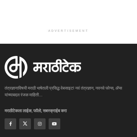
ADVERTISEMENT
तंत्रज्ञानाविषयी मराठी भाषेतली प्रसिद्ध वेबसाइट! नवं तंत्रज्ञान, नवनवे फोन्स, ॲप्स
यांच्याबद्दल रंजक माहिती...
मराठीटेकला लाईक, फॉलो, सबस्क्राईब करा