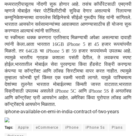
मध्यरात्रीपासूनच नोंदणी सुरू होणार आहे. तसंच कॉर्पोरेटसाठी एमएनपी
म्हणजे मोबाईल नंबर पोर्टेबिलीटीची सुविधा देणार असल्याचे रिलायन्स
कम्युनिकेशन्सच्या वायरलेस बिझिनेसचे सीईओ गुरूदीप सिंह यांनी सांगितले.
भारतात आयफोन सर्वसामान्यांच्या आवाक्यात आणण्यासाठीच ही योजना सुरू
करण्यात आल्याचं त्यांनी सांगितलं.
या स्कीमला थक्क करणारा प्रतिसाद मिळण्याची अपेक्षा असल्याचा दावाही
त्यांनी केला.आता भारतात 16GB iPhone 5 हा 45 हजार रूपयांपर्यंत
मिळतो. तर 64GB चा iPhone 5 हा 59 हजार रूपयांमध्ये उपलब्ध आहे.
त्यामुळे भारतीय ग्राहक कशाला पसंती देतील, ते लवकरच स्पष्ट
होईल.भारतातील मोबाईल सेवा पुरवणार्‍या किंवा हँडसेट विक्री करणार्‍या
कंपन्या या कॉन्ट्रॅक्ट आणि लॉक्ड सिस्टीमचा वापर करत नाहीत. त्यामुळे
तुम्हाला फोनची पूर्ण किंमत एक रकमी भरावी लागते. यामुळे पाश्चिमात्य
देशांच्या तुलनेत भारतात मोबाईलच्या किंमती जास्त वाटतात.भारतात
विक्रीसाठी उपलब्ध असलेले iPhone 5C आणि iPhone 5S हे अनलॉक्ड
आणि कॉन्ट्रॅक्ट फ्री आयफोन आहेत. अमेरिका किंवा युरोपात लॉक्ड आणि
कॉन्ट्रॅक्टचे आयफोन मिळतात.
iphone-available-on-emi-in-india-contract-of-two-years
Tags:
Apple
eCommerce
iPhone
iPhone 5s
Plans