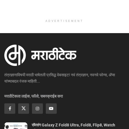
ADVERTISEMENT
तंत्रज्ञानाविषयी मराठी भाषेतली प्रसिद्ध वेबसाइट! नवं तंत्रज्ञान, नवनवे फोन्स, ॲप्स
यांच्याबद्दल रंजक माहिती...
मराठीटेकला लाईक, फॉलो, सबस्क्राईब करा
सॅमसंग Galaxy Z Fold8 Ultra, Fold8, Flip8, Watch