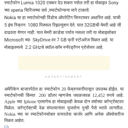
स्मार्टफोन Lumia 1020 टक्कर देउ शकत नसेल तरी हा मोबाइल Sony
च्या xperia सिरिजच्या सर्व ,स्मार्टफोन्सना मागे टाकतो.
Nokia चा हा स्मार्टफोनही विंडोच ऑपरेटिंग सिस्टमवर अधारित आहे. याची
5 इंच स्क्रिन 1080 पिक्सल रिझल्युशन देते. यात 32GBची मेमरी आहे जी
वाढवता येणार नाही. यात मेमरी कार्डचा पर्याय नसला तरी या मोबाइसोबत
Microsoft च्या SkyDrive वर 7 GB फ्री स्टोअरेज मिळत आहे. या
मोबाइलमध्ये 2.2 GHzचे क्वॉल-कॉम स्नॅपड्रॅगन प्रोसेसर आहे.
ADVERTISEMENT
अमेरिकेन बाजारपेठेत हा स्मार्टफोन 20 फेब्रुरवारीपासून उपलब्ध होईल. या
स्मार्टफोनची किंमत 200 डॉलर म्हणजेच जवळजवळ 12,452 रुपये आहे.
Apple च्या Iphone प्रमाणेच हा मोबाइलही केवळ दोन वर्षाच्या कॉन्ट्रॅक्टवर
मिळेल. कॉन्ट्रॅक्टची वेळ संपल्यानंतर युजर्सना पुन्ही पैसे भरावे लागतील.
Nokia च्या या स्मार्टफोनसोबत वायरलेस चार्जर आणि अनेक अ‍ॅक्सेसरीज
मिळत आहेत.