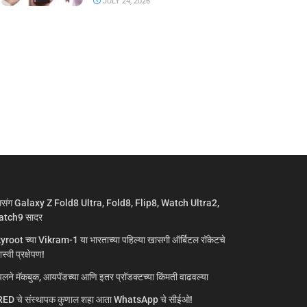
JULY 24, 2026
मसंग Galaxy Z Fold8 Ultra, Fold8, Flip8, Watch Ultra2,
tch9 सादर
yroot च्या Vikram-1 या भारताच्या पहिल्या खासगी ऑर्बिटल रॉकेटचे
्वी प्रक्षेपण!
लने मॅकबुक, आयपॅडच्या आणि इतर प्रॉडक्टच्या किंमती वाढवल्या
ED चे संस्थापक कुणाल शहा आता WhatsApp चे सीईओ!