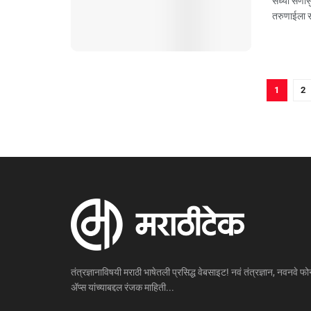
सध्‍या सणास
तरुणाईला सा
1
2
तंत्रज्ञानाविषयी मराठी भाषेतली प्रसिद्ध वेबसाइट! नवं तंत्रज्ञान, नवनवे फोन
ॲप्स यांच्याबद्दल रंजक माहिती...