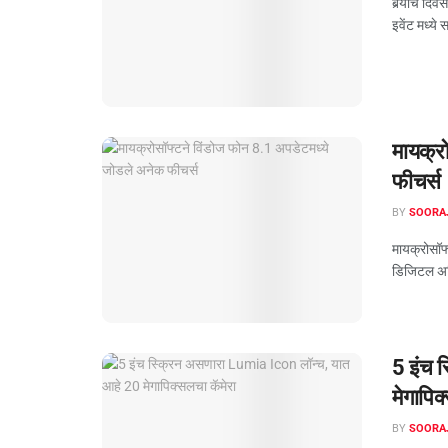
बर्‍याच दिव
इवेंट मध्य
मायक्र
फीचर्स
BY
SOORA
मायक्रोसॉफ
डिजिटल असि
5 इंच 
मेगापिक
BY
SOORA