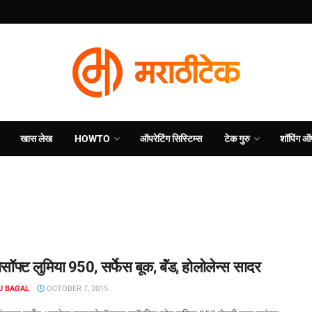
खास लेख
HOWTO
ऑपरेटिंग सिस्टिम्स
टेक गुरु
शॉपिंग ऑ
सॉफ्ट लुमिया 950, सर्फेस बूक, बॅंड, होलोलेन्स सादर
J BAGAL
OCTOBER 7, 2015