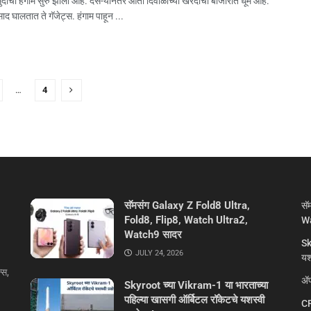
ुदीचा हंगाम सुरु झाला आहे. दस-यानंतर आता दिवाळीच्‍या खरेदीची बाजारात धूम आहे.
द घालतात ते गॅजेट्स. हंगाम पाहून ...
…
4
सॅमसंग Galaxy Z Fold8 Ultra,
सॅ
Fold8, Flip8, Watch Ultra2,
Wa
Watch9 सादर
Sk
JULY 24, 2026
यशस
्स,
ॲप
Skyroot च्या Vikram-1 या भारताच्या
पहिल्या खासगी ऑर्बिटल रॉकेटचे यशस्वी
CR