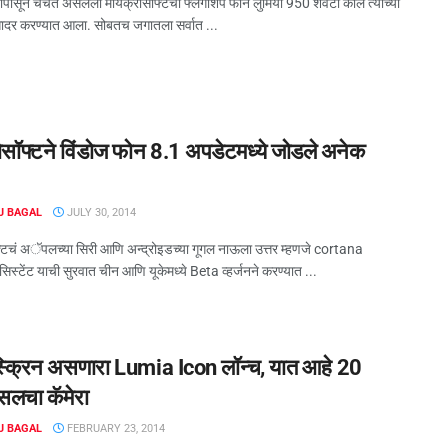
सांपासून चर्चेत असलेला मायक्रोसॉफ्टचा फ्लॅगशिप फोन लुमिया 950 शेवटी काल त्यांच्या
े सादर करण्यात आला. सोबतच जगातला सर्वात ...
ोसॉफ्टने विंडोज फोन 8.1 अपडेटमध्ये जोडले अनेक
J BAGAL
JULY 30, 2014
्टचं अॅपलच्या सिरी आणि अन्द्रोइडच्या गूगल नाऊला उत्तर म्हणजे cortana
स्टेंट याची सुरवात चीन आणि यूकेमध्ये Beta व्हर्जनने करण्यात ...
स्क्रिन असणारा Lumia Icon लॉन्च, यात आहे 20
्सलचा कॅमेरा
J BAGAL
FEBRUARY 23, 2014