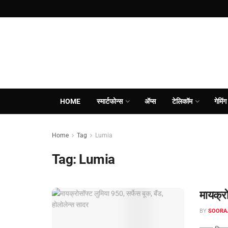
HOME
स्मार्टफोन्स
ॲप्स
टेलिकॉम
गेमिंग
Home
Tag
Lumia
Tag:
Lumia
मायक्रो
BY
SOORA