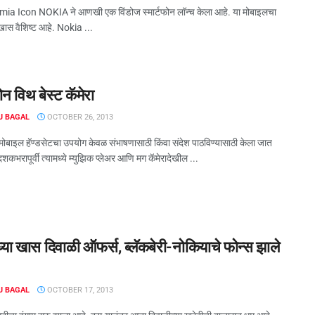
ia Icon NOKIA ने आणखी एक विंडोज स्मार्टफोन लॉन्च केला आहे. या मोबाइलचा
 खास वैशिष्ट आहे. Nokia ...
फोन विथ बेस्ट कॅमेरा
J BAGAL
OCTOBER 26, 2013
 मोबाइल हॅण्डसेटचा उपयोग केवळ संभाषणासाठी किंवा संदेश पाठविण्यासाठी केला जात
 दशकभरापूर्वी त्यामध्ये म्युझिक प्लेअर आणि मग कॅमेरादेखील ...
्‍या खास दिवाळी ऑफर्स, ब्‍लॅकबेरी-नोकियाचे फोन्‍स झाले
J BAGAL
OCTOBER 17, 2013