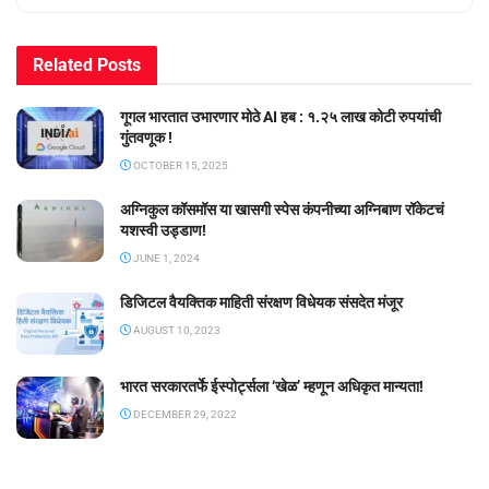
Related
Posts
गूगल भारतात उभारणार मोठे AI हब : १.२५ लाख कोटी रुपयांची
गुंतवणूक !
OCTOBER 15, 2025
अग्निकुल कॉसमॉस या खासगी स्पेस कंपनीच्या अग्निबाण रॉकेटचं
यशस्वी उड्डाण!
JUNE 1, 2024
डिजिटल वैयक्तिक माहिती संरक्षण विधेयक संसदेत मंजूर
AUGUST 10, 2023
भारत सरकारतर्फे ईस्पोर्ट्सला ‘खेळ’ म्हणून अधिकृत मान्यता!
DECEMBER 29, 2022