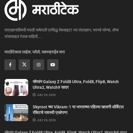
तंत्रज्ञानाविषयी मराठी भाषेतली प्रसिद्ध वेबसाइट! नवं तंत्रज्ञान, नवनवे फोन्स, ॲप्स
यांच्याबद्दल रंजक माहिती...
मराठीटेकला लाईक, फॉलो, सबस्क्राईब करा
सॅमसंग Galaxy Z Fold8 Ultra, Fold8, Flip8, Watch
Ultra2, Watch9 सादर
JULY 24, 2026
Skyroot च्या Vikram-1 या भारताच्या पहिल्या खासगी ऑर्बिटल
रॉकेटचे यशस्वी प्रक्षेपण!
JULY 24, 2026
सॅमसंग Galaxy Z Fold8 Ultra, Fold8, Flip8, Watch Ultra2, Watch9 सादर