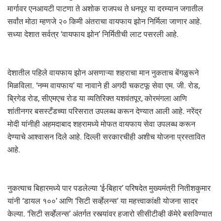
मार्गावर एनआयटी पाटणा ते अशोक राजपथ ते धनपूर या दरम्यान जगातील
सर्वांत मोठा म्हणजे २० किमी अंतराचा वायफाय झोन निर्मिला जाणार आहे.
सध्या देशात सर्वत्र ‘वायफाय झोन’ निर्मितीची लाट पसरली आहे.
देशातील पहिले वायफाय झोन असणाऱ्या शहराचा मान नुकताच बेंगळुरूने
मिळविला. ‘नम्म वायफाय’ या नावाने ही अगदी चकटफू सेवा एम. जी. रोड,
ब्रिगेड रोड, सीएमएच रोड या व्यतिरिक्त यशवंतपूर, कोरमंगला आणि
शांतीनगर बसस्टँडच्या परिसरात उपलब्ध करून देण्यात आली आहे. नरेंद्र
मोदी यांनीही अहमदाबाद शहरामध्ये मोफत वायफाय सेवा उपलब्ध करून
देण्याचे आश्वासन दिले आहे. दिल्ली सरकारचीही अशीच योजना प्रस्तावित
आहे.
नुकत्याच बिहारमध्ये पार पडलेल्या ‘ई-बिहार’ परिषदेत मुख्यमंत्री नितीशकुमार
यांनी ‘डायल १००’ आणि ‘सिटी सर्व्हेलन्स’ या महत्त्वाकांक्षी योजना सादर
केल्या. ‘सिटी सर्व्हेलन्स’ अंतर्गत रस्त्यांवर हजारो सीसीटीव्ही कॅमेरे बसविण्यात