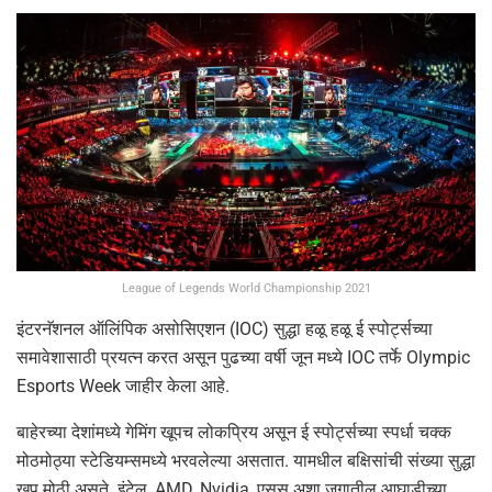
League of Legends World Championship 2021
इंटरनॅशनल ऑलिंपिक असोसिएशन (IOC) सुद्धा हळू हळू ई स्पोर्ट्सच्या
समावेशासाठी प्रयत्न करत असून पुढच्या वर्षी जून मध्ये IOC तर्फे Olympic
Esports Week जाहीर केला आहे.
बाहेरच्या देशांमध्ये गेमिंग खूपच लोकप्रिय असून ई स्पोर्ट्सच्या स्पर्धा चक्क
मोठमोठ्या स्टेडियम्समध्ये भरवलेल्या असतात. यामधील बक्षिसांची संख्या सुद्धा
खूप मोठी असते. इंटेल, AMD, Nvidia, एसुस अशा जगातील आघाडीच्या