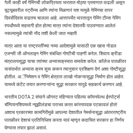
गेली काही वर्षं गेमिंगची लोकप्रियता भारतात मोठ्या प्रमाणात वाढली असून
यूट्यूबवरील स्ट्रीम्स आणि त्यांना मिळणारं यश यामुळे गेमिंगचा वापर
दिवसेंदिवस वाढतच चालला आहे. आत्तापर्यंत भारतातून गेमिंग टीम्स गेमिंग
स्पर्धांमध्ये सहभागी होत होत्या मात्र त्यांना देशातर्फे पाठवण्यात आलेलं
नसल्यामुळे त्यांची नोंद तशी केली जात नव्हती
मात्र आता या राष्ट्रपतींच्या नव्या आदेशामुळे यासाठी एक खास नोडल
एजन्सी जी ऑनलाइन गेमिंग संबंधित गोष्टीची पाहणी करेल. शिवाय क्रीडा
मंत्रालयसुद्धा याचा त्यांच्या अभ्यासक्रमात समावेश करेल. कॉलेज पातळीवर
यासंदर्भात अभ्यास क्रम सुरू करून त्यानुसार प्रशिक्षण देणं अशा गोष्टीसुद्धा
होतील. अॅनिमेशन व गेमिंग क्षेत्रात लाखो नोकऱ्यासुद्धा निर्माण होत आहेत.
यामध्ये कंटेंट तयार करणाऱ्यांना सुद्धा सरकार यापुढे सहकार्य करणार आहे.
भारतीय DOTA 2 संघाने ऑगस्ट महिन्यात पहिल्या कॉमनवेल्थ ईस्पोर्ट्स
चॅम्पियनशिपमध्ये न्यूझीलंडचा पराभव करत कांस्यपदक पटकावलं होतं!
अशाच प्रकारच्या कामगिरीमुळे आपल्या देशातील गेमर्सनासुद्धा आंतरराष्ट्रीय
पातळीवर देशाचं प्रतिनिधित्व करता यावं म्हणून कदाचित सरकार हा निर्णय
घेण्यास तयार झालं असावं.