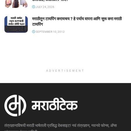
JULY 24, 2026
मराठीतून टायपिंग करायचय ? हे पर्याय वापरा आणि सुरू करा मराठी
टायपिंग
SEPTEMBER 10, 2012
ADVERTISEMENT
तंत्रज्ञानाविषयी मराठी भाषेतली प्रसिद्ध वेबसाइट! नवं तंत्रज्ञान, नवनवे फोन्स, ॲप्स